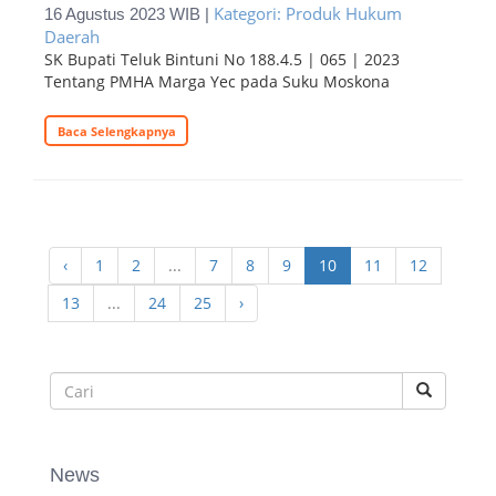
Kategori: Produk Hukum
16 Agustus 2023 WIB |
Daerah
SK Bupati Teluk Bintuni No 188.4.5 | 065 | 2023
Tentang PMHA Marga Yec pada Suku Moskona
Baca Selengkapnya
‹
1
2
...
7
8
9
10
11
12
13
...
24
25
›
News