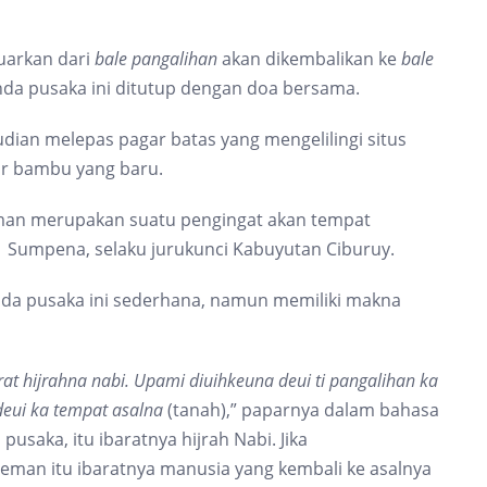
uarkan dari
bale pangalihan
akan dikembalikan ke
bale
nda pusaka ini ditutup dengan doa bersama.
ian melepas pagar batas yang mengelilingi situs
ar bambu yang baru.
man merupakan suatu pengingat akan tempat
a Sumpena, selaku jurukunci Kabuyutan Ciburuy.
 pusaka ini sederhana, namun memiliki makna
at hijrahna nabi. Upami diuihkeuna deui ti pangalihan ka
deui ka tempat asalna
(tanah),” paparnya dalam bahasa
usaka, itu ibaratnya hijrah Nabi. Jika
leman itu ibaratnya manusia yang kembali ke asalnya