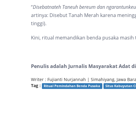
“
Disebatnateh Taneuh bereum dan ngarantunkeun
artinya: Disebut Tanah Merah karena mening
tinggi).
Kini, ritual memandikan benda pusaka masih t
Penulis adalah Jurnalis Masyarakat Adat d
Writer : Fujianti Nurjannah | Simahiyang, Jawa Bar
Tag :
Ritual Pemindahan Benda Pusaka
Situs Kabuyutan C