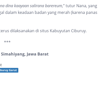
a dina kaayaan salirana barereum,
” tutur Nana, yang
gal dalam keadaan badan yang merah (karena panas
erus dilaksanakan di situs Kabuyutan Ciburuy.
***
i Simahiyang, Jawa Barat
at
iburuy Garut