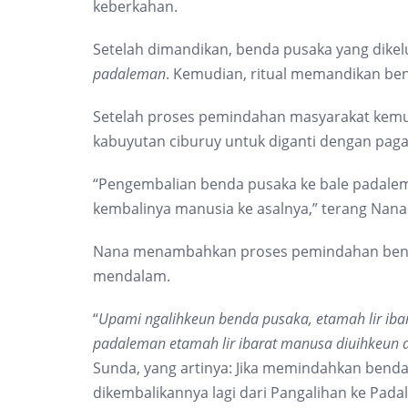
keberkahan.
Setelah dimandikan, benda pusaka yang dikel
padaleman
. Kemudian, ritual memandikan be
Setelah proses pemindahan masyarakat kemud
kabuyutan ciburuy untuk diganti dengan pag
“Pengembalian benda pusaka ke bale padale
kembalinya manusia ke asalnya,” terang Nan
Nana menambahkan proses pemindahan benda
mendalam.
“
Upami ngalihkeun benda pusaka, etamah lir ibar
padaleman etamah lir ibarat manusa diuihkeun 
Sunda, yang artinya: Jika memindahkan benda p
dikembalikannya lagi dari Pangalihan ke Pada