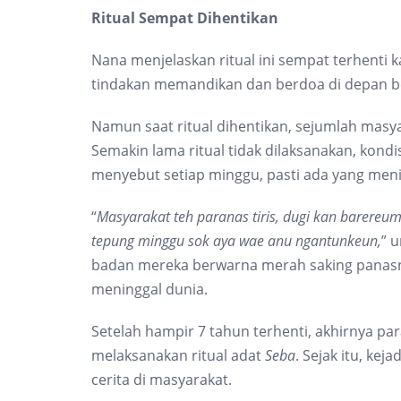
Ritual Sempat Dihentikan
Nana menjelaskan ritual ini sempat terhenti
tindakan memandikan dan berdoa di depan b
Namun saat ritual dihentikan, sejumlah mas
Semakin lama ritual tidak dilaksanakan, kond
menyebut setiap minggu, pasti ada yang meni
“
Masyarakat teh paranas tiris, dugi kan barereum
tepung minggu sok aya wae anu ngantunkeun,
” 
badan mereka berwarna merah saking panasnya
meninggal dunia.
Setelah hampir 7 tahun terhenti, akhirnya pa
melaksanakan ritual adat
S
eba
. Sejak itu, kej
cerita di masyarakat.