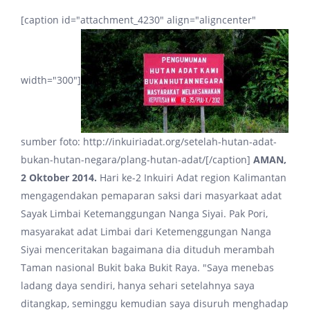
[caption id="attachment_4230" align="aligncenter"
width="300"]
sumber foto: http://inkuiriadat.org/setelah-hutan-adat-
bukan-hutan-negara/plang-hutan-adat/[/caption]
AMAN,
2 Oktober 2014.
Hari ke-2 Inkuiri Adat region Kalimantan
mengagendakan pemaparan saksi dari masyarkaat adat
Sayak Limbai Ketemanggungan Nanga Siyai. Pak Pori,
masyarakat adat Limbai dari Ketemenggungan Nanga
Siyai menceritakan bagaimana dia dituduh merambah
Taman nasional Bukit baka Bukit Raya. "Saya menebas
ladang daya sendiri, hanya sehari setelahnya saya
ditangkap, seminggu kemudian saya disuruh menghadap