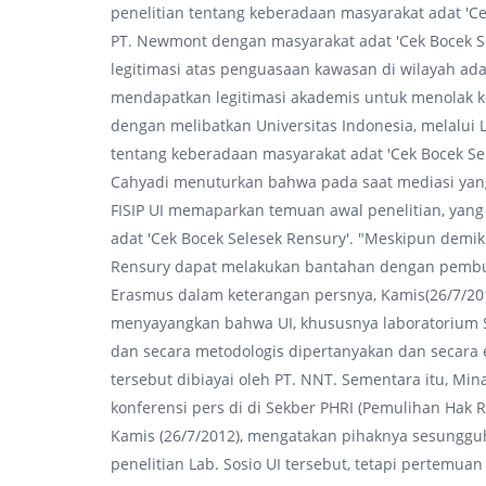
penelitian tentang keberadaan masyarakat adat 'Cek 
PT. Newmont dengan masyarakat adat 'Cek Bocek 
legitimasi atas penguasaan kawasan di wilayah ad
mendapatkan legitimasi akademis untuk menolak k
dengan melibatkan Universitas Indonesia, melalui 
tentang keberadaan masyarakat adat 'Cek Bocek S
Cahyadi menuturkan bahwa pada saat mediasi yang 
FISIP UI memaparkan temuan awal penelitian, ya
adat 'Cek Bocek Selesek Rensury'. "Meskipun demik
Rensury dapat melakukan bantahan dengan pembuk
Erasmus dalam keterangan persnya, Kamis(26/7/2
menyayangkan bahwa UI, khususnya laboratorium So
dan secara metodologis dipertanyakan dan secara 
tersebut dibiayai oleh PT. NNT. Sementara itu, Min
konferensi pers di di Sekber PHRI (Pemulihan Hak R
Kamis (26/7/2012), mengatakan pihaknya sesungguh
penelitian Lab. Sosio UI tersebut, tetapi pertemuan