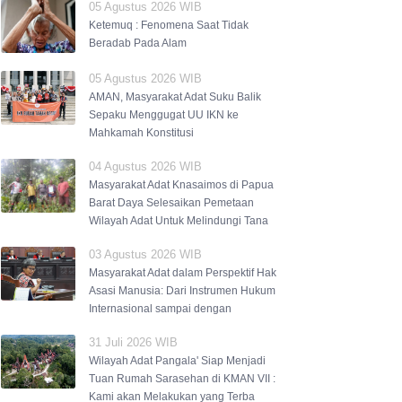
05 Agustus 2026 WIB
Ketemuq : Fenomena Saat Tidak
Beradab Pada Alam
05 Agustus 2026 WIB
AMAN, Masyarakat Adat Suku Balik
Sepaku Menggugat UU IKN ke
Mahkamah Konstitusi
04 Agustus 2026 WIB
Masyarakat Adat Knasaimos di Papua
Barat Daya Selesaikan Pemetaan
Wilayah Adat Untuk Melindungi Tana
03 Agustus 2026 WIB
Masyarakat Adat dalam Perspektif Hak
Asasi Manusia: Dari Instrumen Hukum
Internasional sampai dengan
31 Juli 2026 WIB
Wilayah Adat Pangala' Siap Menjadi
Tuan Rumah Sarasehan di KMAN VII :
Kami akan Melakukan yang Terba