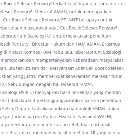
Bocek Selesek Rensury' terkait konflik yang terjadi antara
Selesek Rensury'. Menurut AMAN, untuk mendapatkan
at Cek Bocek Selesek Rensury, PT. NNT berupaya untuk
eberadaan masyarakat adat 'Cek Bocek Selesek Rensury'
Laboratorium Sosiologi UI untuk melakukan penelitian
elesek Rensury'. Direktur Hukum dan HAM AMAN, Erasmus
diinisiasi Komnas HAM Rabu lalu, laboratorium Sosiologi
ng memojokan dan mempertanyakan keberadaan masyarakat
ian, utusan-utusan dari Masyarakat Adat Cek Bocek Selesek
tian yang justru memperkuat keberadaan mereka," tutur
012). Sehubungan dengan hal tersebut, AMAN
siologi FISIP UI menyajikan hasil penelitian yang mentah
etis tidak dapat dipertanggungjawabkan karena penelitian
a Setra, Deputi II advokasi hukum dan politik AMAN, dalam
akyat Indonesia) d/a Kantor Eksekutif Nasional WALHI,
nya berharap ada pembicaraan lebih luas dari hasil
 tersebut justru membahas hasil penelitian UI yang ia nilai