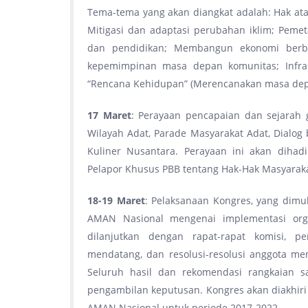
Tema-tema yang akan diangkat adalah: Hak atas
Mitigasi dan adaptasi perubahan iklim; Pemet
dan pendidikan; Membangun ekonomi berb
kepemimpinan masa depan komunitas; Infrast
“Rencana Kehidupan” (Merencanakan masa depa
17 Maret
: Perayaan pencapaian dan sejarah 
Wilayah Adat, Parade Masyarakat Adat, Dialog 
Kuliner Nusantara. Perayaan ini akan dihad
Pelapor Khusus PBB tentang Hak-Hak Masyaraka
18-19 Maret
: Pelaksanaan Kongres, yang dimu
AMAN Nasional mengenai implementasi orga
dilanjutkan dengan rapat-rapat komisi, 
mendatang, dan resolusi-resolusi anggota me
Seluruh hasil dan rekomendasi rangkaian 
pengambilan keputusan. Kongres akan diakhir
AMAN Nasional untuk periode 2017-2022.