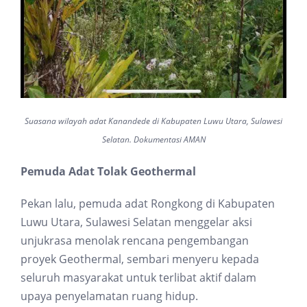
Suasana wilayah adat Kanandede di Kabupaten Luwu Utara, Sulawesi
Selatan. Dokumentasi AMAN
Pemuda Adat Tolak Geothermal
Pekan lalu, pemuda adat Rongkong di Kabupaten
Luwu Utara, Sulawesi Selatan menggelar aksi
unjukrasa menolak rencana pengembangan
proyek Geothermal, sembari menyeru kepada
seluruh masyarakat untuk terlibat aktif dalam
upaya penyelamatan ruang hidup.