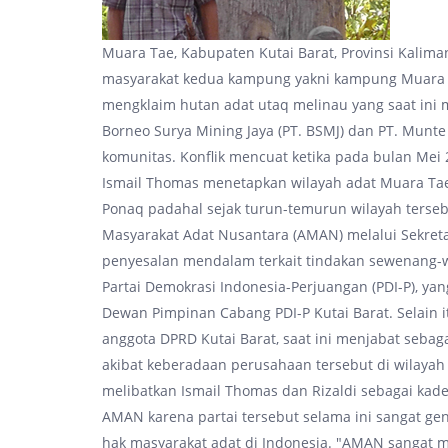
Muara Tae, Kabupaten Kutai Barat, Provinsi Kalim
masyarakat kedua kampung yakni kampung Muara 
mengklaim hutan adat utaq melinau yang saat ini m
Borneo Surya Mining Jaya (PT. BSMJ) dan PT. Munt
komunitas. Konflik mencuat ketika pada bulan Mei 2
Ismail Thomas menetapkan wilayah adat Muara Ta
Ponaq padahal sejak turun-temurun wilayah terseb
Masyarakat Adat Nusantara (AMAN) melalui Sekre
penyesalan mendalam terkait tindakan sewenang-we
Partai Demokrasi Indonesia-Perjuangan (PDI-P), ya
Dewan Pimpinan Cabang PDI-P Kutai Barat. Selain i
anggota DPRD Kutai Barat, saat ini menjabat sebag
akibat keberadaan perusahaan tersebut di wilaya
melibatkan Ismail Thomas dan Rizaldi sebagai kader
AMAN karena partai tersebut selama ini sangat 
hak masyarakat adat di Indonesia. "AMAN sangat