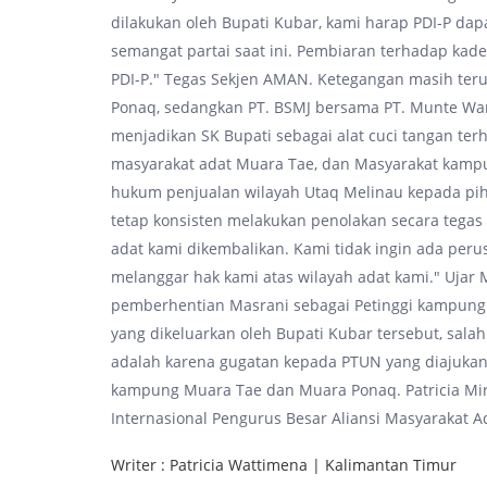
dilakukan oleh Bupati Kubar, kami harap PDI-P da
semangat partai saat ini. Pembiaran terhadap kader
PDI-P." Tegas Sekjen AMAN. Ketegangan masih te
Ponaq, sedangkan PT. BSMJ bersama PT. Munte Wani
menjadikan SK Bupati sebagai alat cuci tangan t
masyarakat adat Muara Tae, dan Masyarakat kamp
hukum penjualan wilayah Utaq Melinau kepada pih
tetap konsisten melakukan penolakan secara tegas
adat kami dikembalikan. Kami tidak ingin ada perus
melanggar hak kami atas wilayah adat kami." Ujar
pemberhentian Masrani sebagai Petinggi kampung 
yang dikeluarkan oleh Bupati Kubar tersebut, sala
adalah karena gugatan kepada PTUN yang diajukan
kampung Muara Tae dan Muara Ponaq. Patricia M
Internasional Pengurus Besar Aliansi Masyarakat 
Writer : Patricia Wattimena | Kalimantan Timur