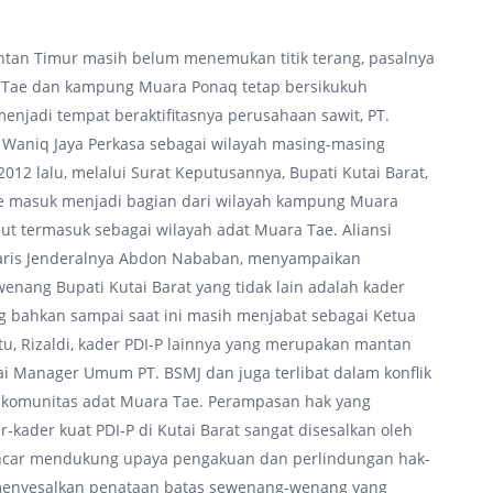
antan Timur masih belum menemukan titik terang, pasalnya
Tae dan kampung Muara Ponaq tetap bersikukuh
enjadi tempat beraktifitasnya perusahaan sawit, PT.
e Waniq Jaya Perkasa sebagai wilayah masing-masing
012 lalu, melalui Surat Keputusannya, Bupati Kutai Barat,
e masuk menjadi bagian dari wilayah kampung Muara
ut termasuk sebagai wilayah adat Muara Tae. Aliansi
taris Jenderalnya Abdon Nababan, menyampaikan
nang Bupati Kutai Barat yang tidak lain adalah kader
ng bahkan sampai saat ini masih menjabat sebagai Ketua
tu, Rizaldi, kader PDI-P lainnya yang merupakan mantan
ai Manager Umum PT. BSMJ dan juga terlibat dalam konflik
h komunitas adat Muara Tae. Perampasan hak yang
-kader kuat PDI-P di Kutai Barat sangat disesalkan oleh
gencar mendukung upaya pengakuan dan perlindungan hak-
 menyesalkan penataan batas sewenang-wenang yang