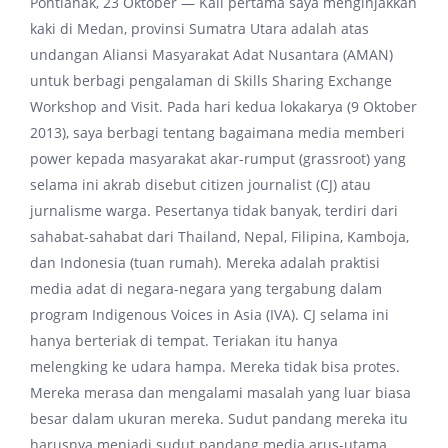
Pontianak, 23 Oktober — Kali pertama saya menginjakkan
kaki di Medan, provinsi Sumatra Utara adalah atas
undangan Aliansi Masyarakat Adat Nusantara (AMAN)
untuk berbagi pengalaman di Skills Sharing Exchange
Workshop and Visit. Pada hari kedua lokakarya (9 Oktober
2013), saya berbagi tentang bagaimana media memberi
power kepada masyarakat akar-rumput (grassroot) yang
selama ini akrab disebut citizen journalist (CJ) atau
jurnalisme warga. Pesertanya tidak banyak, terdiri dari
sahabat-sahabat dari Thailand, Nepal, Filipina, Kamboja,
dan Indonesia (tuan rumah). Mereka adalah praktisi
media adat di negara-negara yang tergabung dalam
program Indigenous Voices in Asia (IVA). CJ selama ini
hanya berteriak di tempat. Teriakan itu hanya
melengking ke udara hampa. Mereka tidak bisa protes.
Mereka merasa dan mengalami masalah yang luar biasa
besar dalam ukuran mereka. Sudut pandang mereka itu
harusnya menjadi sudut pandang media arus-utama.