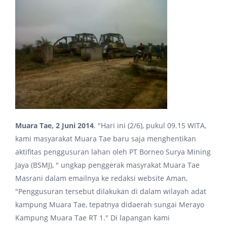
Muara Tae, 2 Juni 2014
. "Hari ini (2/6), pukul 09.15 WITA,
kami masyarakat Muara Tae baru saja menghentikan
aktifitas penggusuran lahan oleh PT Borneo Surya Mining
Jaya (BSMJ), " ungkap penggerak masyrakat Muara Tae
Masrani dalam emailnya ke redaksi website Aman,
"Penggusuran tersebut dilakukan di dalam wilayah adat
kampung Muara Tae, tepatnya didaerah sungai Merayo
Kampung Muara Tae RT 1." Di lapangan kami