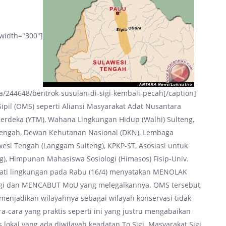
 width="300"]
244648/bentrok-susulan-di-sigi-kembali-pecah[/caption]
ipil (OMS) seperti Aliansi Masyarakat Adat Nusantara
erdeka (YTM), Wahana Lingkungan Hidup (Walhi) Sulteng,
Tengah, Dewan Kehutanan Nasional (DKN), Lembaga
esi Tengah (Langgam Sulteng), KPKP-ST, Asosiasi untuk
g), Himpunan Mahasiswa Sosiologi (Himasos) Fisip-Univ.
hati lingkungan pada Rabu (16/4) menyatakan MENOLAK
igi dan MENCABUT MoU yang melegalkannya. OMS tersebut
enjadikan wilayahnya sebagai wilayah konservasi tidak
-cara yang praktis seperti ini yang justru mengabaikan
lokal yang ada diwilayah keadatan To Sigi. Masyarakat Sigi