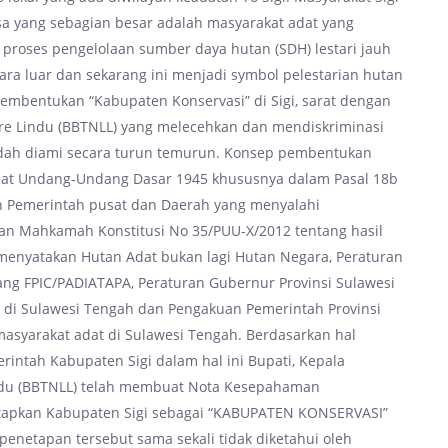
a yang sebagian besar adalah masyarakat adat yang
proses pengelolaan sumber daya hutan (SDH) lestari jauh
ara luar dan sekarang ini menjadi symbol pelestarian hutan
embentukan “Kabupaten Konservasi” di Sigi, sarat dengan
ore Lindu (BBTNLL) yang melecehkan dan mendiskriminasi
udah diami secara turun temurun. Konsep pembentukan
ndat Undang-Undang Dasar 1945 khususnya dalam Pasal 18b
kan Pemerintah pusat dan Daerah yang menyalahi
an Mahkamah Konstitusi No 35/PUU-X/2012 tentang hasil
menyatakan Hutan Adat bukan lagi Hutan Negara, Peraturan
ng FPIC/PADIATAPA, Peraturan Gubernur Provinsi Sulawesi
di Sulawesi Tengah dan Pengakuan Pemerintah Provinsi
asyarakat adat di Sulawesi Tengah. Berdasarkan hal
erintah Kabupaten Sigi dalam hal ini Bupati, Kepala
indu (BBTNLL) telah membuat Nota Kesepahaman
apkan Kabupaten Sigi sebagai “KABUPATEN KONSERVASI”
penetapan tersebut sama sekali tidak diketahui oleh