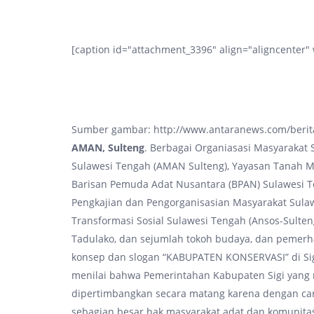
[caption id="attachment_3396" align="aligncenter"
Sumber gambar: http://www.antaranews.com/berita/
AMAN, Sulteng
. Berbagai Organiasasi Masyarakat S
Sulawesi Tengah (AMAN Sulteng), Yayasan Tanah M
Barisan Pemuda Adat Nusantara (BPAN) Sulawesi 
Pengkajian dan Pengorganisasian Masyarakat Sulaw
Transformasi Sosial Sulawesi Tengah (Ansos-Sulten
Tadulako, dan sejumlah tokoh budaya, dan pemer
konsep dan slogan “KABUPATEN KONSERVASI” di S
menilai bahwa Pemerintahan Kabupaten Sigi yang m
dipertimbangkan secara matang karena dengan cara
sebagian besar hak masyarakat adat dan komunitas 