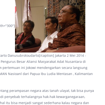
dth="300"]
rto Danusubrotoudarto[/caption] Jakarta 2 Mei 2014 -
 Pengurus Besar Aliansi Masyarakat Adat Nusantara di
lam pertemuan ini Jokowi mendengarkan secara langsung
AN Nasioanl dari Papua Ibu Ludia Mentasan , Kalimantan
tang perampasan negara atas tanah ulayat, tak bisa punya
adi penyebab terhalangnya hak-hak kewarganegaraan,
hal itu bisa menjadi sangat sederhana kalau negara dan