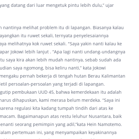
ang datang dari luar mengetuk pintu lebih dulu,” ujar
n nantinya melihat problem itu di lapangan. Biasanya kalau
ayangkan itu ruwet sekali, ternyata penyelesaiannya
a melihatnya kok ruwet sekali. "Saya yakin nanti kalau ke
 papar Jokowi lebih lanjut . “Apa lagi nanti undang-undangnya
tu saya kira akan lebih mudah nantinya, sebab sudah ada
ian saya ngomong, bisa keliru nanti,” kata Jokowi
 mengaku pernah bekerja di tengah hutan Berau Kalimantan
til persoalan-persoalan yang terjadi di lapangan.
tip pembukaan UUD 45, bahwa kemerdekaan itu adalah
 harus dihapuskan, kami merasa belum merdeka. “Saya ini
 karena regulasi kita kadang tumpah tindih dari atas ke
macam. Bagaimanapun atas restu leluhur Nusantara, baik
enanti seorang pemimpin yang adil,”kata Hein Namotemo.
 dalam pertemuan ini, yang menyampaikan keyakinannya