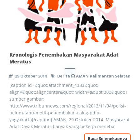
Kronologis Penembakan Masyarakat Adat
Meratus
29 Oktober 2014
Berita
AMAN Kalimantan Selatan
[caption id=&quot;attachment_4383&quot;
align=&quot;aligncenter&quot; width=&quot;300&quot;]
sumber gambar:
http://www.tribunnews.com/regional/2013/11/04/polisi-
belum-tahu-motif-penembakan-caleg-pdip-
yogyakarta[/caption] AMAN, 29 Oktober 2014. Masyarakat
Adat Dayak Meratus banyak yang bekerja meneba
Baca Selengkapnya