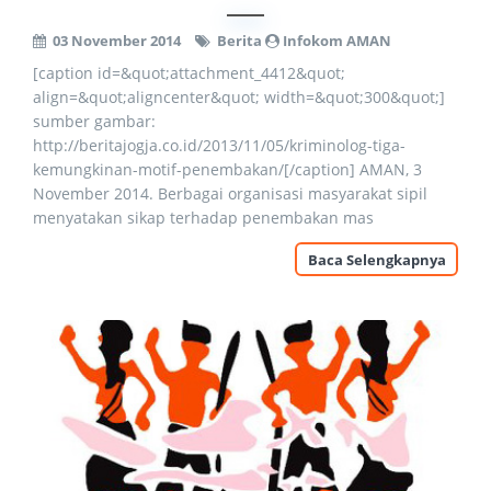
03 November 2014
Berita
Infokom AMAN
[caption id=&quot;attachment_4412&quot;
align=&quot;aligncenter&quot; width=&quot;300&quot;]
sumber gambar:
http://beritajogja.co.id/2013/11/05/kriminolog-tiga-
kemungkinan-motif-penembakan/[/caption] AMAN, 3
November 2014. Berbagai organisasi masyarakat sipil
menyatakan sikap terhadap penembakan mas
Baca Selengkapnya