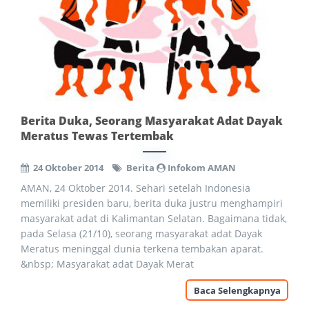
Berita Duka, Seorang Masyarakat Adat Dayak
Meratus Tewas Tertembak
24 Oktober 2014
Berita
Infokom AMAN
AMAN, 24 Oktober 2014. Sehari setelah Indonesia
memiliki presiden baru, berita duka justru menghampiri
masyarakat adat di Kalimantan Selatan. Bagaimana tidak,
pada Selasa (21/10), seorang masyarakat adat Dayak
Meratus meninggal dunia terkena tembakan aparat.
&nbsp; Masyarakat adat Dayak Merat
Baca Selengkapnya