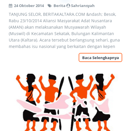
24 Oktober 2014
Berita
Sahriansyah
TANJUNG SELOR, BERITAKALTARA.COM &ndash; Besok,
Rabu 23/10/2014 Aliansi Masyarakat Adat Nusantara
(AMAN) akan melaksanakan Musyawarah Wilayah
(Muswil) di Kecamatan Sekatak, Bulungan Kalimantan
Utara (Kaltara). Acara tersebut berlangsung sehari, guna
membahas isu nasional yang berkaitan dengan kepen
Baca Selengkapnya