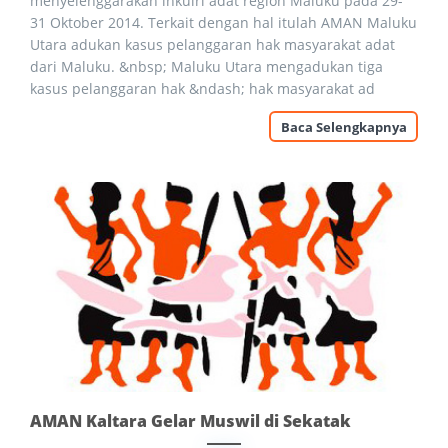
menyelenggarakan inkuiri adat region Maluku pada 29-
31 Oktober 2014. Terkait dengan hal itulah AMAN Maluku
Utara adukan kasus pelanggaran hak masyarakat adat
dari Maluku. &nbsp; Maluku Utara mengadukan tiga
kasus pelanggaran hak &ndash; hak masyarakat ad
Baca Selengkapnya
AMAN Kaltara Gelar Muswil di Sekatak