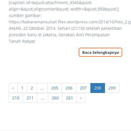
[caption id=&quot;attachment_4345&quot;
align=&quot;aligncenter&quot; width=&quot;300&quot;]
sumber gambar:
https://kabaramansulsel.files.wordpress.com/2014/10/foto_2.j
AMAN, 22 Oktober 2014. Sehari (21/10) setelah pelantikan
presiden baru di Jakarta, Gerakan Anti Perampasan
Tanah Rakyat
Baca Selengkapnya
‹
1
2
...
205
206
207
208
209
210
211
...
260
261
›