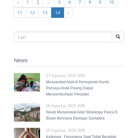
‹
1
2
...
5
6
7
8
9
10
11
12
13
14
›
News
07 Agustus 2026 WIB
Masyarakat Adat di Kenegerian Kuntu
Percaya Anak Pisang Dapat
Menyembuhkan Penyakit
06 Agustus 2026 WIB
Nasib Masyarakat Adat Sibalanga Pasca 8
Bulan Bencana Ekologis Sumatera
05 Agustus 2026 WIB
Ketemuq : Fenomena Saat Tidak Beradab