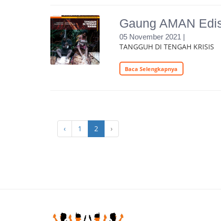
Gaung AMAN Edisi
05 November 2021 |
TANGGUH DI TENGAH KRISIS
Baca Selengkapnya
‹
1
2
›