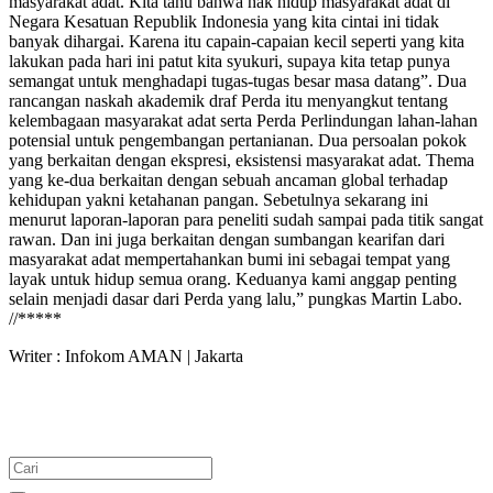
masyarakat adat. Kita tahu bahwa hak hidup masyarakat adat di
Negara Kesatuan Republik Indonesia yang kita cintai ini tidak
banyak dihargai. Karena itu capain-capaian kecil seperti yang kita
lakukan pada hari ini patut kita syukuri, supaya kita tetap punya
semangat untuk menghadapi tugas-tugas besar masa datang”. Dua
rancangan naskah akademik draf Perda itu menyangkut tentang
kelembagaan masyarakat adat serta Perda Perlindungan lahan-lahan
potensial untuk pengembangan pertanianan. Dua persoalan pokok
yang berkaitan dengan ekspresi, eksistensi masyarakat adat. Thema
yang ke-dua berkaitan dengan sebuah ancaman global terhadap
kehidupan yakni ketahanan pangan. Sebetulnya sekarang ini
menurut laporan-laporan para peneliti sudah sampai pada titik sangat
rawan. Dan ini juga berkaitan dengan sumbangan kearifan dari
masyarakat adat mempertahankan bumi ini sebagai tempat yang
layak untuk hidup semua orang. Keduanya kami anggap penting
selain menjadi dasar dari Perda yang lalu,” pungkas Martin Labo.
//*****
Writer : Infokom AMAN | Jakarta