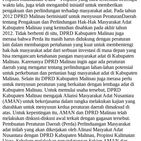
waktu lalu, juga telah mengambil inisiatif untuk memberikan
pengakuan dan perlindungan terhadap masyarakat adat. Pada tahun
2012 DPRD Malinau berinisiatif untuk menyusun PeraturanDaerah
tentang Pengakuan dan Perlindungan Hak-Hak Masyarakat Adat
Kabupaten Malinau yang kemudian disahkan pada akhir tahun
2012. Tidak berhenti di situ, DPRD Kabupaten Malinau juga
merasa bahwa Perda itu masih harus didukung dengan peraturan
lain dalam membangun pertahanan yang kuat untuk membentengi
hak-hak masyarakat adat dari serbuan investasi di masa depan yang
bisa mengancam ketahanan pangan masyarakat adat di Kabupaten
Malinau. Karenanya DPRD Malinau ingin agar ada peraturan
daerah yang mengatur tentang perlindungan lahan-lahan potensial
untuk perkebunan dan pertanian bagi masyarakat adat di Kabupaten
Malinau. Selain itu DPRD Kabupaten Malinau juga merasa perlu
untuk menyusun peraturan yang berkaitan dengan lembaga adat di
Kabupaten Malinau. Untuk memulai usaha tersebut, DPRD
Kabupaten Malinau mengajak Aliansi Masyarakat Adat Nusantara
(AMAN) untuk bekerjasama dalam rangka melakukan kajian yang
diarahkan untuk menyusun kedua peraturan daerah dimaksud di
atas. Untuk kepentingan itu, AMAN dan DPRD Malinau telah
melakukan diskusi-diskusi awal terkait dengan gagasan tersebut.
Pembuatan Peraturan Daerah (Perda) Perlinduangan Masyarakat
adat inilah yang akan dikerjakan oleh Alinasi Masyakat Adat
Nusantara dengan DPRD Kabupaten Malinau, Propinsi Kalimatan
Utara. Sebelum melakukan penandatangan Sekjen AMAN dan