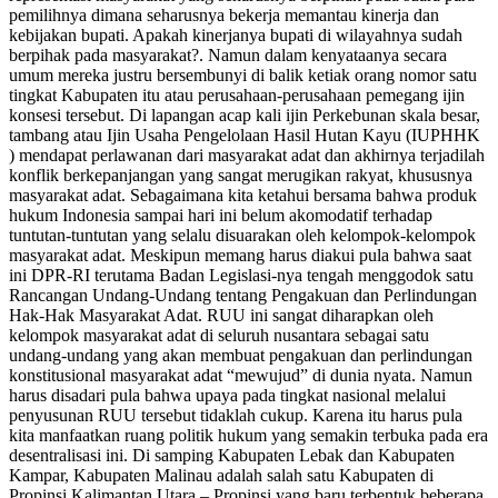
pemilihnya dimana seharusnya bekerja memantau kinerja dan
kebijakan bupati. Apakah kinerjanya bupati di wilayahnya sudah
berpihak pada masyarakat?. Namun dalam kenyataanya secara
umum mereka justru bersembunyi di balik ketiak orang nomor satu
tingkat Kabupaten itu atau perusahaan-perusahaan pemegang ijin
konsesi tersebut. Di lapangan acap kali ijin Perkebunan skala besar,
tambang atau Ijin Usaha Pengelolaan Hasil Hutan Kayu (IUPHHK
) mendapat perlawanan dari masyarakat adat dan akhirnya terjadilah
konflik berkepanjangan yang sangat merugikan rakyat, khususnya
masyarakat adat. Sebagaimana kita ketahui bersama bahwa produk
hukum Indonesia sampai hari ini belum akomodatif terhadap
tuntutan-tuntutan yang selalu disuarakan oleh kelompok-kelompok
masyarakat adat. Meskipun memang harus diakui pula bahwa saat
ini DPR-RI terutama Badan Legislasi-nya tengah menggodok satu
Rancangan Undang-Undang tentang Pengakuan dan Perlindungan
Hak-Hak Masyarakat Adat. RUU ini sangat diharapkan oleh
kelompok masyarakat adat di seluruh nusantara sebagai satu
undang-undang yang akan membuat pengakuan dan perlindungan
konstitusional masyarakat adat “mewujud” di dunia nyata. Namun
harus disadari pula bahwa upaya pada tingkat nasional melalui
penyusunan RUU tersebut tidaklah cukup. Karena itu harus pula
kita manfaatkan ruang politik hukum yang semakin terbuka pada era
desentralisasi ini. Di samping Kabupaten Lebak dan Kabupaten
Kampar, Kabupaten Malinau adalah salah satu Kabupaten di
Propinsi Kalimantan Utara – Propinsi yang baru terbentuk beberapa