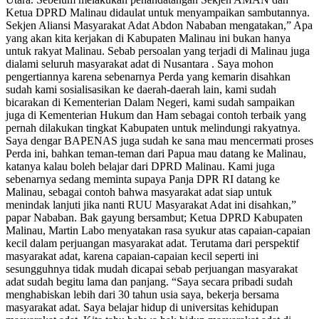
Ketua DPRD Malinau didaulat untuk menyampaikan sambutannya.
Sekjen Aliansi Masyarakat Adat Abdon Nababan mengatakan,” Apa
yang akan kita kerjakan di Kabupaten Malinau ini bukan hanya
untuk rakyat Malinau. Sebab persoalan yang terjadi di Malinau juga
dialami seluruh masyarakat adat di Nusantara . Saya mohon
pengertiannya karena sebenarnya Perda yang kemarin disahkan
sudah kami sosialisasikan ke daerah-daerah lain, kami sudah
bicarakan di Kementerian Dalam Negeri, kami sudah sampaikan
juga di Kementerian Hukum dan Ham sebagai contoh terbaik yang
pernah dilakukan tingkat Kabupaten untuk melindungi rakyatnya.
Saya dengar BAPENAS juga sudah ke sana mau mencermati proses
Perda ini, bahkan teman-teman dari Papua mau datang ke Malinau,
katanya kalau boleh belajar dari DPRD Malinau. Kami juga
sebenarnya sedang meminta supaya Panja DPR RI datang ke
Malinau, sebagai contoh bahwa masyarakat adat siap untuk
menindak lanjuti jika nanti RUU Masyarakat Adat ini disahkan,”
papar Nababan. Bak gayung bersambut; Ketua DPRD Kabupaten
Malinau, Martin Labo menyatakan rasa syukur atas capaian-capaian
kecil dalam perjuangan masyarakat adat. Terutama dari perspektif
masyarakat adat, karena capaian-capaian kecil seperti ini
sesungguhnya tidak mudah dicapai sebab perjuangan masyarakat
adat sudah begitu lama dan panjang. “Saya secara pribadi sudah
menghabiskan lebih dari 30 tahun usia saya, bekerja bersama
masyarakat adat. Saya belajar hidup di universitas kehidupan