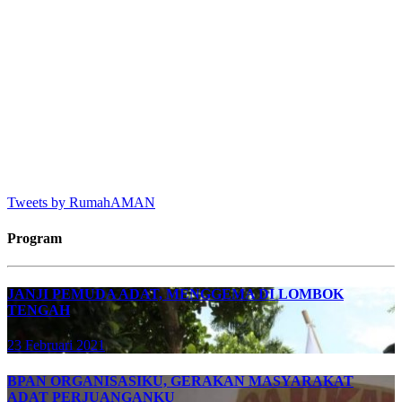
Tweets by RumahAMAN
Program
JANJI PEMUDA ADAT, MENGGEMA DI LOMBOK
TENGAH
23 Februari 2021
BPAN ORGANISASIKU, GERAKAN MASYARAKAT
ADAT PERJUANGANKU