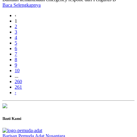
Baca Selengkapnya
‹
1
2
3
4
5
6
7
8
9
10
...
260
261
›
Ikuti Kami
Barisan Pemuda Adat Nusantara