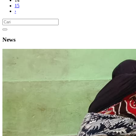
14
15
›
News