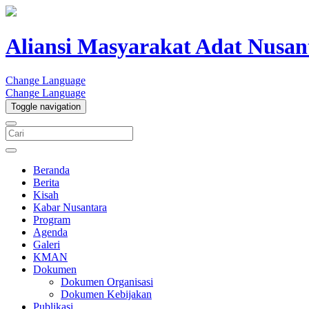
Aliansi Masyarakat Adat Nusan
Change Language
Change Language
Toggle navigation
Beranda
Berita
Kisah
Kabar Nusantara
Program
Agenda
Galeri
KMAN
Dokumen
Dokumen Organisasi
Dokumen Kebijakan
Publikasi