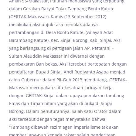
Aman SS-Makassar, Puluhan mahasiswa yang tergabung
dalam Gerakan Rakyat Tolak Tambang Bonto Katute
(GERTAK-Makassar), Kamis (13 September 2012)
melakukan aksi unjuk rasa menolak adanya
pertambangan di Desa Bonto Katute, (wilayah Adat
Barambang Katute), Kec. Sinjai Borong, Kab. Sinjai. Aksi
yang berlangsung di pertigaan jalan AP. Pettarani –
Sultan Alauddin Makassar ini diwarnai dengan
pembakaran Ban bekas. Aksi tersebut bertepatan dengan
pendaftaran Bupati Sinjai, Andi Rudiyanto Asapa menjadi
calon Gubernur dalam Pil-Gub 2013 mendatang. GERTAK-
Makassar merupakan satu-kesatuan jaringan kerja
dengan GERTAK-Sinjai dalam upaya penolakan tambang
Emas dan Timah hitam yang akan di buka di Sinjai
Borong. Dalam penuturannya, Salah satu Orator dalam
aksi tersebut dengan tegas menyatakan bahwa:
“Tambang dibawah rezim agen imperialisme tak akan
memberi apa-pun kepada rakyat selain penderitaan