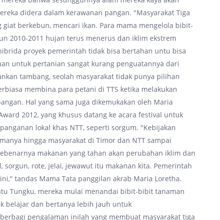
ereka didera dalam kerawanan pangan. "Masyarakat Tiga
 giat berkebun, mencari ikan. Para mama mengelola bibit-
un 2010-2011 hujan terus menerus dan iklim ekstrem
brida proyek pemerintah tidak bisa bertahan untu bisa
an untuk pertanian sangat kurang penguatannya dari
kan tambang, seolah masyarakat tidak punya pilihan
 terbiasa membina para petani di TTS ketika melakukan
angan. Hal yang sama juga dikemukakan oleh Maria
Award 2012, yang khusus datang ke acara festival untuk
ganan lokal khas NTT, seperti sorgum. "Kebijakan
 lamanya hingga masyarakat di Timor dan NTT sampai
ebenarnya makanan yang tahan akan perubahan iklim dan
 sorgun, rote, jelai, jewawut itu makanan kita. Pemerintah
i," tandas Mama Tata panggilan akrab Maria Loretha.
atu Tungku, mereka mulai menandai bibit-bibit tanaman
 belajar dan bertanya lebih jauh untuk
berbagi pengalaman inilah yang membuat masyarakat tiga