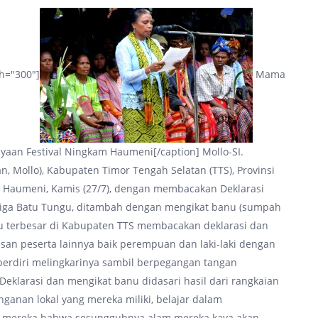
th="300"]
Mama
an Festival Ningkam Haumeni[/caption] Mollo-SI.
 Mollo), Kabupaten Timor Tengah Selatan (TTS), Provinsi
m Haumeni, Kamis (27/7), dengan membacakan Deklarasi
iga Batu Tungu, ditambah dengan mengikat banu (sumpah
uku terbesar di Kabupaten TTS membacakan deklarasi dan
san peserta lainnya baik perempuan dan laki-laki dengan
erdiri melingkarinya sambil berpegangan tangan
klarasi dan mengikat banu didasari hasil dari rangkaian
anganan lokal yang mereka miliki, belajar dalam
 mereka bahwa sesungguhnya alam mereka kaya akan