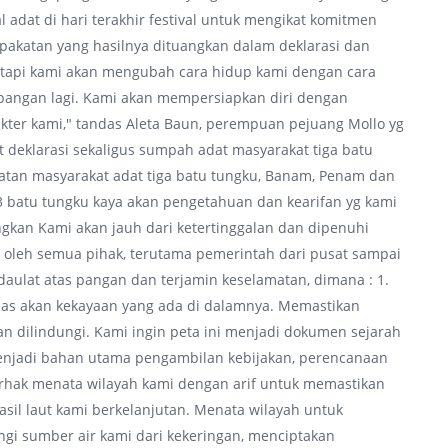
l adat di hari terakhir festival untuk mengikat komitmen
akatan yang hasilnya dituangkan dalam deklarasi dan
, tapi kami akan mengubah cara hidup kami dengan cara
 pangan lagi. Kami akan mempersiapkan diri dengan
kter kami," tandas Aleta Baun, perempuan pejuang Mollo yg
t deklarasi sekaligus sumpah adat masyarakat tiga batu
atan masyarakat adat tiga batu tungku, Banam, Penam dan
 batu tungku kaya akan pengetahuan dan kearifan yg kami
angkan Kami akan jauh dari ketertinggalan dan dipenuhi
g oleh semua pihak, terutama pemerintah dari pusat sampai
ulat atas pangan dan terjamin keselamatan, dimana : 1.
elas akan kekayaan yang ada di dalamnya. Memastikan
an dilindungi. Kami ingin peta ini menjadi dokumen sejarah
 menjadi bahan utama pengambilan kebijakan, perencanaan
rhak menata wilayah kami dengan arif untuk memastikan
sil laut kami berkelanjutan. Menata wilayah untuk
gi sumber air kami dari kekeringan, menciptakan