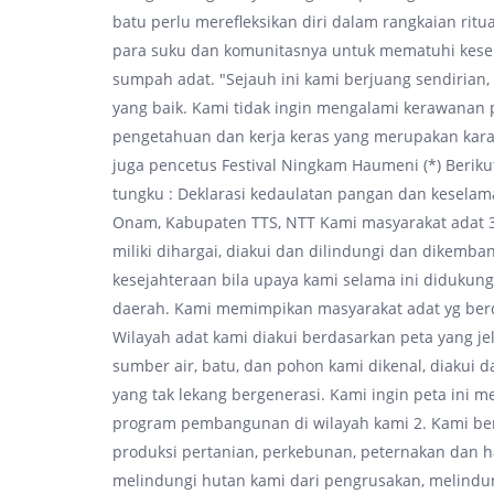
batu perlu merefleksikan diri dalam rangkaian ritua
para suku dan komunitasnya untuk mematuhi kesep
sumpah adat. "Sejauh ini kami berjuang sendirian
yang baik. Kami tidak ingin mengalami kerawanan
pengetahuan dan kerja keras yang merupakan kara
juga pencetus Festival Ningkam Haumeni (*) Beriku
tungku : Deklarasi kedaulatan pangan dan keselam
Onam, Kabupaten TTS, NTT Kami masyarakat adat 3
miliki dihargai, diakui dan dilindungi dan dikemb
kesejahteraan bila upaya kami selama ini didukun
daerah. Kami memimpikan masyarakat adat yg berda
Wilayah adat kami diakui berdasarkan peta yang j
sumber air, batu, dan pohon kami dikenal, diakui d
yang tak lekang bergenerasi. Kami ingin peta ini
program pembangunan di wilayah kami 2. Kami be
produksi pertanian, perkebunan, peternakan dan ha
melindungi hutan kami dari pengrusakan, melindun