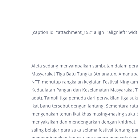
[caption id="attachment_152" align="alignleft" wid
Aleta sedang menyampaikan sambutan dalam peraya
Masyarakat Tiga Batu Tungku (Amanatun, Amanuban,
NTT, menutup rangkaian kegiatan Festival Ningka
Kedaulatan Pangan dan Keselamatan Masyarakat T
adat). Tampil tiga pemuda dari perwakilan tiga s
ikat banu tersebut dengan lantang. Sementara ratu
mengenakan tenun ikat khas masing-masing suku b
menyaksikan dan mendengarkan dengan khidmat. De
saling belajar para suku selama festival tentang p
mengembangkan tenun, yang segera menyadarkan