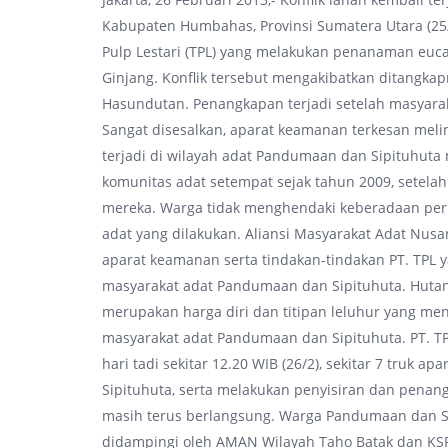
Kabupaten Humbahas, Provinsi Sumatera Utara (25/2)
Pulp Lestari (TPL) yang melakukan penanaman euc
Ginjang. Konflik tersebut mengakibatkan ditangka
Hasundutan. Penangkapan terjadi setelah masyara
Sangat disesalkan, aparat keamanan terkesan meli
terjadi di wilayah adat Pandumaan dan Sipituhuta
komunitas adat setempat sejak tahun 2009, setela
mereka. Warga tidak menghendaki keberadaan per
adat yang dilakukan. Aliansi Masyarakat Adat Nus
aparat keamanan serta tindakan-tindakan PT. TPL
masyarakat adat Pandumaan dan Sipituhuta. Hutan 
merupakan harga diri dan titipan leluhur yang men
masyarakat adat Pandumaan dan Sipituhuta. PT. T
hari tadi sekitar 12.20 WIB (26/2), sekitar 7 tru
Sipituhuta, serta melakukan penyisiran dan penang
masih terus berlangsung. Warga Pandumaan dan Si
didampingi oleh AMAN Wilayah Taho Batak dan K