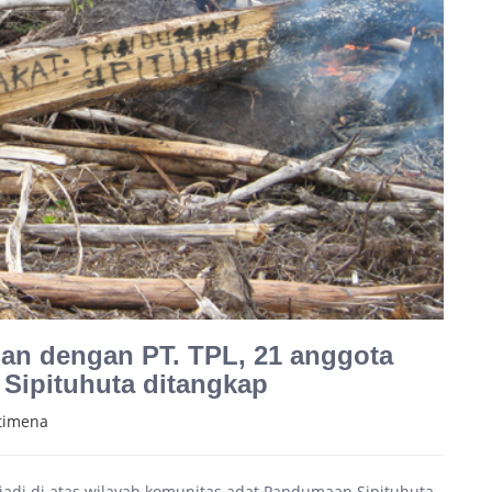
han dengan PT. TPL, 21 anggota
Sipituhuta ditangkap
timena
erjadi di atas wilayah komunitas adat Pandumaan Sipituhuta,