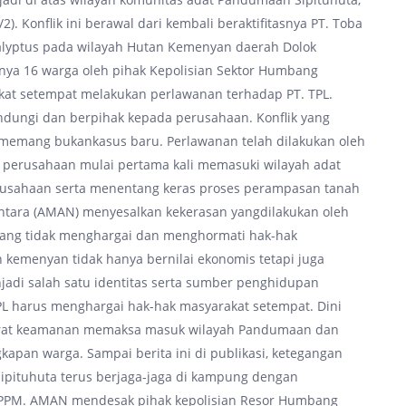
. Konflik ini berawal dari kembali beraktifitasnya PT. Toba
alyptus pada wilayah Hutan Kemenyan daerah Dolok
pnya 16 warga oleh pihak Kepolisian Sektor Humbang
kat setempat melakukan perlawanan terhadap PT. TPL.
ndungi dan berpihak kepada perusahaan. Konflik yang
 memang bukankasus baru. Perlawanan telah dilakukan oleh
h perusahaan mulai pertama kali memasuki wilayah adat
usahaan serta menentang keras proses perampasan tanah
antara (AMAN) menyesalkan kekerasan yangdilakukan oleh
 yang tidak menghargai dan menghormati hak-hak
kemenyan tidak hanya bernilai ekonomis tetapi juga
jadi salah satu identitas serta sumber penghidupan
PL harus menghargai hak-hak masyarakat setempat. Dini
k aparat keamanan memaksa masuk wilayah Pandumaan dan
kapan warga. Sampai berita ini di publikasi, ketegangan
pituhuta terus berjaga-jaga di kampung dengan
SPPM. AMAN mendesak pihak kepolisian Resor Humbang