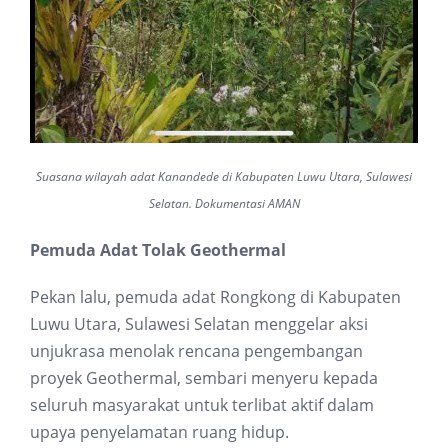
Suasana wilayah adat Kanandede di Kabupaten Luwu Utara, Sulawesi
Selatan. Dokumentasi AMAN
Pemuda Adat Tolak Geothermal
Pekan lalu, pemuda adat Rongkong di Kabupaten
Luwu Utara, Sulawesi Selatan menggelar aksi
unjukrasa menolak rencana pengembangan
proyek Geothermal, sembari menyeru kepada
seluruh masyarakat untuk terlibat aktif dalam
upaya penyelamatan ruang hidup.