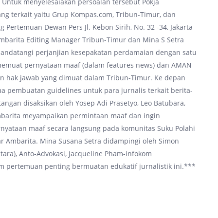
. Untuk menyelesaiakan persoalan tersebut Pokja
g terkait yaitu Grup Kompas.com, Tribun-Timur, dan
 Pertemuan Dewan Pers Jl. Kebon Sirih, No. 32 -34, Jakarta
mbarita Editing Manager Tribun-Timur dan Mina S Setra
nandatangi perjanjian kesepakatan perdamaian dengan satu
b memuat pernyataan maaf (dalam features news) dan AMAN
n hak jawab yang dimuat dalam Tribun-Timur. Ke depan
 pembuatan guidelines untuk para jurnalis terkait berita-
angan disaksikan oleh Yosep Adi Prasetyo, Leo Batubara,
mbarita meyampaikan permintaan maaf dan ingin
ernyataan maaf secara langsung pada komunitas Suku Polahi
ar Ambarita. Mina Susana Setra didampingi oleh Simon
ra), Anto-Advokasi, Jacqueline Pham-infokom
pertemuan penting bermuatan edukatif jurnalistik ini.***