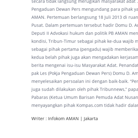
secara tidak langsung merugikan masyarakat adat 
Pengaduan Dewan Pers mengundang para pihak yan
AMAN. Pertemuan berlangsung 18 Juli 2013 di ruang
Pusat. Dalam pertemuan tersebut hadir Domu D. A
Deputi II Advokasi hukum dan politik PB AMAN me
kondisi, Tribun-Timur sebagai pihak ke-dua waji
sebagai pihak pertama (pengadu) wajib memberika
kedua belah pihak juga akan mengadakan kerjasama
berita mengenai isu-isu Masyarakat Adat. Penandat
pak Les (Pokja Pengaduan Dewan Pers) Domu D. A
menyelesaikan persoalan ini dengan baik-baik. “P
juga sudah dilakukan oleh pihak Tribunnews,” pap
Pabaras (Ketua Umum Barisan Pemuda Adat Nusanta
menyayangkan pihak Kompas.com tidak hadir dalam 
Writer : Infokom AMAN | Jakarta