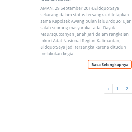
AMAN, 29 September 2014.&ldquo;Saya
sekarang dalam status tersangka, ditetapkan
sama Kapolsek Awang bulan lalu&rdquo; ujar
salah seorang masyarakat adat Dayak
Ma&rsquo;anyan Janah Jari dalam rangkaian
Inkuri Adat Nasional Region Kalimantan,
&ldquo;Saya jadi tersangka karena dituduh
melakukan kegiat
Baca Selengkapnya
‹
1
2