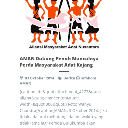
AMAN Dukung Penuh Munculnya
Perda Masyarakat Adat Kajang
03 Oktober 2014
Berita
Infokom
AMAN
[caption id=&quot;attachment_4272&quot;
align=&quot;aligncenter&quot;
width=&quot;300&quot;] Foto: Wahyu
Chandra[/caption]AMAN, 3 Oktober 2014. Jika
tidak ada aral melintang, dalam waktu yang
tidak lama lagi Pemda Bulukumba akan