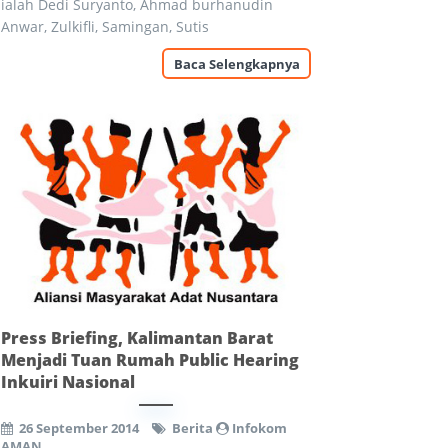
ialah Dedi Suryanto, Ahmad burhanudin
Anwar, Zulkifli, Samingan, Sutis
Baca Selengkapnya
Press Briefing, Kalimantan Barat
Menjadi Tuan Rumah Public Hearing
Inkuiri Nasional
26 September 2014
Berita
Infokom
AMAN