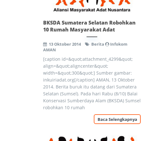
BKSDA Sumatera Selatan Robohkan
10 Rumah Masyarakat Adat
13 Oktober 2014
Berita
Infokom
AMAN
[caption id=&quot;attachment_4299&quot;
align=&quot;aligncenter&quot;
width=&quot;300&quot;] Sumber gambar:
inkuiriadat.org[/caption] AMAN, 13 Oktober
2014. Berita buruk itu datang dari Sumatera
Selatan (Sumsel). Pada hari Rabu (8/10) Balai
Konservasi Sumberdaya Alam (BKSDA) Sumsel
robohkan 10 rumah
Baca Selengkapnya