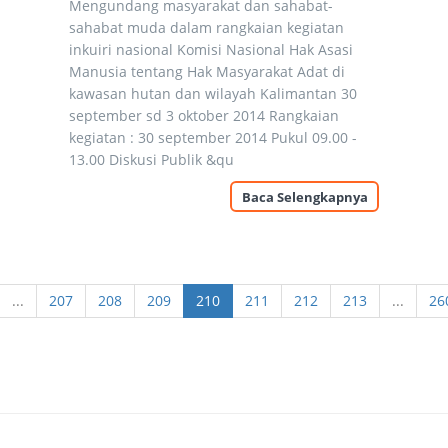
Mengundang masyarakat dan sahabat-
sahabat muda dalam rangkaian kegiatan
inkuiri nasional Komisi Nasional Hak Asasi
Manusia tentang Hak Masyarakat Adat di
kawasan hutan dan wilayah Kalimantan 30
september sd 3 oktober 2014 Rangkaian
kegiatan : 30 september 2014 Pukul 09.00 -
13.00 Diskusi Publik &qu
Baca Selengkapnya
...
207
208
209
210
211
212
213
...
26