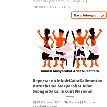
Jakfar dkk pada hari ini Kamis (2/10)
menjalani sidang pemb
Baca Selengkapnya
Reportase #InkuiriAdatKalimantan :
Antusiasme Masyarakat Adat
Sebagai Saksi Inkuiri Nasional
01 Oktober 2014
Berita
Monica
Kristiani Ndoen