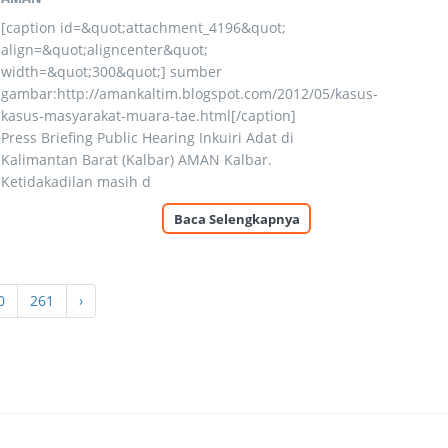
[caption id=&quot;attachment_4196&quot;
align=&quot;aligncenter&quot;
width=&quot;300&quot;] sumber
gambar:http://amankaltim.blogspot.com/2012/05/kasus-
kasus-masyarakat-muara-tae.html[/caption]
Press Briefing Public Hearing Inkuiri Adat di
Kalimantan Barat (Kalbar) AMAN Kalbar.
Ketidakadilan masih d
Baca Selengkapnya
0
261
›