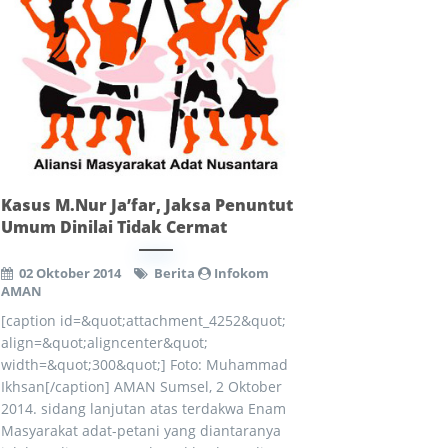
Kasus M.Nur Ja’far, Jaksa Penuntut
Umum Dinilai Tidak Cermat
02 Oktober 2014
Berita
Infokom
AMAN
[caption id=&quot;attachment_4252&quot;
align=&quot;aligncenter&quot;
width=&quot;300&quot;] Foto: Muhammad
Ikhsan[/caption] AMAN Sumsel, 2 Oktober
2014. sidang lanjutan atas terdakwa Enam
Masyarakat adat-petani yang diantaranya