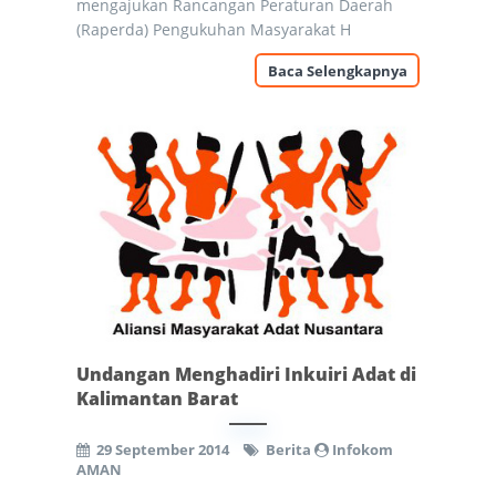
mengajukan Rancangan Peraturan Daerah
(Raperda) Pengukuhan Masyarakat H
Baca Selengkapnya
Undangan Menghadiri Inkuiri Adat di
Kalimantan Barat
29 September 2014
Berita
Infokom
AMAN