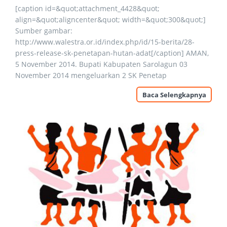
[caption id=&quot;attachment_4428&quot;
align=&quot;aligncenter&quot; width=&quot;300&quot;]
Sumber gambar:
http://www.walestra.or.id/index.php/id/15-berita/28-
press-release-sk-penetapan-hutan-adat[/caption] AMAN,
5 November 2014. Bupati Kabupaten Sarolagun 03
November 2014 mengeluarkan 2 SK Penetap
Baca Selengkapnya