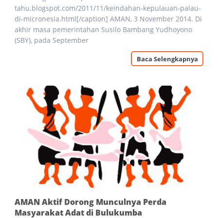
tahu.blogspot.com/2011/11/keindahan-kepulauan-palau-
di-micronesia.html[/caption] AMAN, 3 November 2014. Di
akhir masa pemerintahan Susilo Bambang Yudhoyono
(SBY), pada September
Baca Selengkapnya
AMAN Aktif Dorong Munculnya Perda
Masyarakat Adat di Bulukumba