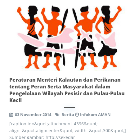
Peraturan Menteri Kalautan dan Perikanan
tentang Peran Serta Masyarakat dalam
Pengelolaan Wilayah Pesisir dan Pulau-Pulau
Kecil
03 November 2014
Berita
Infokom AMAN
[caption id=&quot;attachment_4396&quot;
align=&quot;aligncenter&quot; width=&quot;300&quot;]
Sumber gambar: http://sekedar-