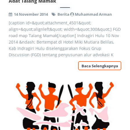
Adat Talang Mamak
14 November 2014
Berita
Muhammad Arman
[caption id=&quot;attachment_4501&quot;
align=&quot;alignleft&quot; width=&quot;300&quot;] FGD
road map Talang Mamak[/caption] Indragiri Hulu 10 Nov
2014 &ndash; Bertempat di Hotel Miki Mutiara Belilas,
Kab Indragiri Hulu diselenggarakan Fokus Grup
Discussion (FGD) tentang penyusunan alur advokasi K
Baca Selengkapnya