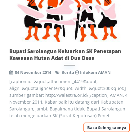
Bupati Sarolangun Keluarkan SK Penetapan
Kawasan Hutan Adat di Dua Desa
04 November 2014
Berita
Infokom AMAN
[caption id=&quot;attachment_4419&quot;
align=&quot;aligncenter&quot; width=&quot;300&quot;]
sumber gambar: http://walestra.or.id/[/caption] AMAN, 4
November 2014. Kabar baik itu datang dari Kabupaten
Sarolangun, Jambi. Bagaimana tidak, Bupati Sarolangun
telah mengeluarkan SK (Surat Keputusan) Penet
Baca Selengkapnya