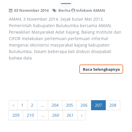
03 November 2014
Berita
Infokom AMAN
AMAN, 3 November 2014. Sejak bulan Mei 2013,
Pemerintah Kabupaten Bulukumba bersama AMAN,
Perwakilan Masyarakat Adat Kajang, Balang Institute dan
CIFOR melakukan pertemuan-pertemuan informal
mengenai eksistensi masyarakat kajang kabupaten
Bulukumba. Dalam beberapa kali diskusi disepakati
bahwa dala
Baca Selengkapnya
‹
1
2
...
204
205
206
207
208
209
210
...
260
261
›