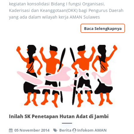
kegiatan konsolidasi Bidang I fungsi Organisasi,
Kaderisasi dan Keanggotaan(OKK) bagi Pengurus Daerah
yang ada dalam wilayah kerja AMAN Sulawes
Baca Selengkapnya
Inilah SK Penetapan Hutan Adat di Jambi
05 November 2014
Berita
Infokom AMAN