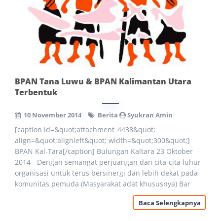
BPAN Tana Luwu & BPAN Kalimantan Utara
Terbentuk
10 November 2014
Berita
Syukran Amin
[caption id=&quot;attachment_4438&quot;
align=&quot;alignleft&quot; width=&quot;300&quot;]
BPAN Kal-Tara[/caption] Bulungan Kaltara 23 Oktober
2014 - Dengan semangat perjuangan dan cita-cita luhur
organisasi untuk terus bersinergi dan lebih dekat pada
komunitas pemuda (Masyarakat adat khususnya) Bar
Baca Selengkapnya