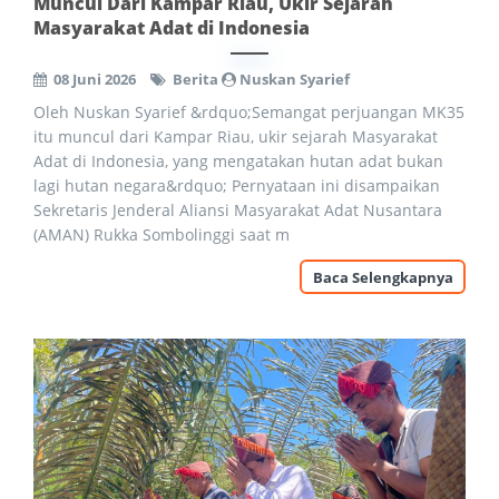
Muncul Dari Kampar Riau, Ukir Sejarah
Masyarakat Adat di Indonesia
08 Juni 2026
Berita
Nuskan Syarief
Oleh Nuskan Syarief &rdquo;Semangat perjuangan MK35
itu muncul dari Kampar Riau, ukir sejarah Masyarakat
Adat di Indonesia, yang mengatakan hutan adat bukan
lagi hutan negara&rdquo; Pernyataan ini disampaikan
Sekretaris Jenderal Aliansi Masyarakat Adat Nusantara
(AMAN) Rukka Sombolinggi saat m
Baca Selengkapnya