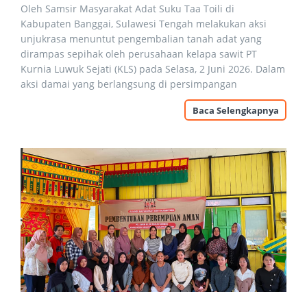
Oleh Samsir Masyarakat Adat Suku Taa Toili di
Kabupaten Banggai, Sulawesi Tengah melakukan aksi
unjukrasa menuntut pengembalian tanah adat yang
dirampas sepihak oleh perusahaan kelapa sawit PT
Kurnia Luwuk Sejati (KLS) pada Selasa, 2 Juni 2026. Dalam
aksi damai yang berlangsung di persimpangan
Baca Selengkapnya