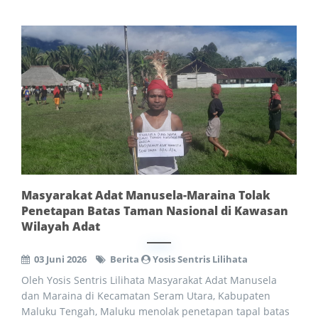
Masyarakat Adat Manusela-Maraina Tolak
Penetapan Batas Taman Nasional di Kawasan
Wilayah Adat
03 Juni 2026
Berita
Yosis Sentris Lilihata
Oleh Yosis Sentris Lilihata Masyarakat Adat Manusela
dan Maraina di Kecamatan Seram Utara, Kabupaten
Maluku Tengah, Maluku menolak penetapan tapal batas