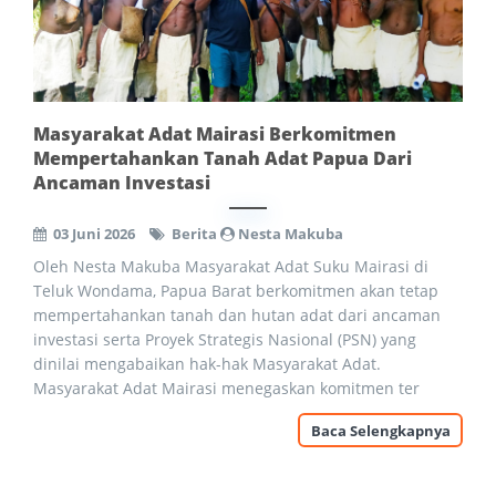
Masyarakat Adat Mairasi Berkomitmen
Mempertahankan Tanah Adat Papua Dari
Ancaman Investasi
03 Juni 2026
Berita
Nesta Makuba
Oleh Nesta Makuba Masyarakat Adat Suku Mairasi di
Teluk Wondama, Papua Barat berkomitmen akan tetap
mempertahankan tanah dan hutan adat dari ancaman
investasi serta Proyek Strategis Nasional (PSN) yang
dinilai mengabaikan hak-hak Masyarakat Adat.
Masyarakat Adat Mairasi menegaskan komitmen ter
Baca Selengkapnya