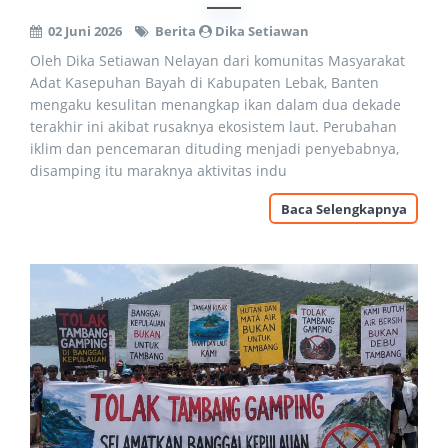
02 Juni 2026
Berita
Dika Setiawan
Oleh Dika Setiawan Nelayan dari komunitas Masyarakat
Adat Kasepuhan Bayah di Kabupaten Lebak, Banten
mengaku kesulitan menangkap ikan dalam dua dekade
terakhir ini akibat rusaknya ekosistem laut. Perubahan
iklim dan pencemaran dituding menjadi penyebabnya,
disamping itu maraknya aktivitas indu
Baca Selengkapnya