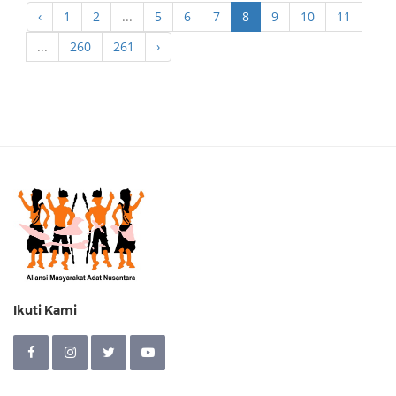
‹
1
2
...
5
6
7
8
9
10
11
...
260
261
›
Ikuti Kami