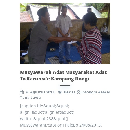
Musyawarah Adat Masyarakat Adat
To Karunsi'e Kampung Dongi
26 Agustus 2013
Berita
Infokom AMAN
Tana Luwu
[caption id=&quot;&quot;
align=&quot;alignleft&quot;
width=&quot;288&quot;]
Musyawarah[/caption] Palopo 24/08/2013.