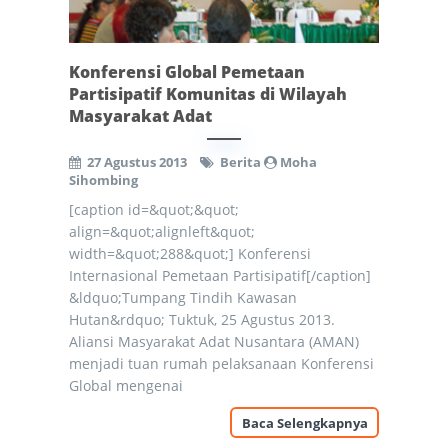
Konferensi Global Pemetaan
Partisipatif Komunitas di Wilayah
Masyarakat Adat
27 Agustus 2013
Berita
Moha
Sihombing
[caption id=&quot;&quot;
align=&quot;alignleft&quot;
width=&quot;288&quot;] Konferensi
Internasional Pemetaan Partisipatif[/caption]
&ldquo;Tumpang Tindih Kawasan
Hutan&rdquo; Tuktuk, 25 Agustus 2013.
Aliansi Masyarakat Adat Nusantara (AMAN)
menjadi tuan rumah pelaksanaan Konferensi
Global mengenai
Baca Selengkapnya