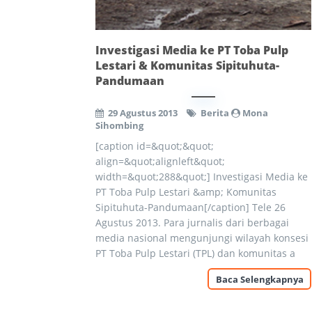
Investigasi Media ke PT Toba Pulp
Lestari & Komunitas Sipituhuta-
Pandumaan
29 Agustus 2013
Berita
Mona
Sihombing
[caption id=&quot;&quot;
align=&quot;alignleft&quot;
width=&quot;288&quot;] Investigasi Media ke
PT Toba Pulp Lestari &amp; Komunitas
Sipituhuta-Pandumaan[/caption] Tele 26
Agustus 2013. Para jurnalis dari berbagai
media nasional mengunjungi wilayah konsesi
PT Toba Pulp Lestari (TPL) dan komunitas a
Baca Selengkapnya