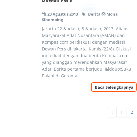
Dewan Pers
23 Agustus 2013
Berita
Mona
Sihombing
Jakarta 22 &ndash; 8 &ndash; 2013. Aliansi
Masyarakat Adat Nusantara (AMAN) dan
Kompas.com berdiskusi dengan mediasi
Dewan Pers di Jakarta, Kamis (22/8). Diskusi
ini terkait dengan dua berita Kompas.com
yang dianggap merendahkan Masyarakat
Adat. Berita pertama berjudul &ldquo;Suku
Polahi di Gorontal
Baca Selengkapnya
‹
1
2