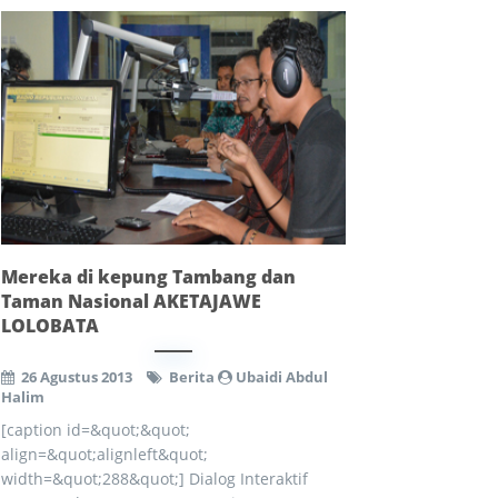
Mereka di kepung Tambang dan
Taman Nasional AKETAJAWE
LOLOBATA
26 Agustus 2013
Berita
Ubaidi Abdul
Halim
[caption id=&quot;&quot;
align=&quot;alignleft&quot;
width=&quot;288&quot;] Dialog Interaktif