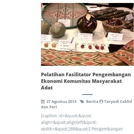
Pelatihan Fasilitator Pengembangan
Ekonomi Komunitas Masyarakat
Adat
27 Agustus 2013
Berita
Taryudi Caklid
dan Feri
[caption id=&quot;&quot;
align=&quot;alignleft&quot;
width=&quot;288&quot;] Pengembangan