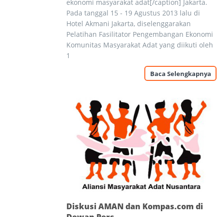
ekonomi masyarakat adat[/caption] Jakarta.
Pada tanggal 15 - 19 Agustus 2013 lalu di
Hotel Akmani Jakarta, diselenggarakan
Pelatihan Fasilitator Pengembangan Ekonomi
Komunitas Masyarakat Adat yang diikuti oleh
1
Baca Selengkapnya
Diskusi AMAN dan Kompas.com di