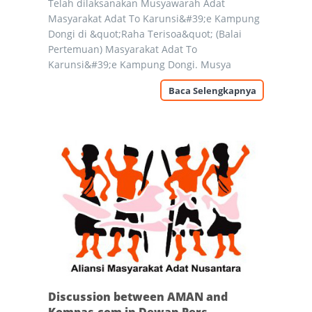
Telah dilaksanakan Musyawarah Adat
Masyarakat Adat To Karunsi&#39;e Kampung
Dongi di &quot;Raha Terisoa&quot; (Balai
Pertemuan) Masyarakat Adat To
Karunsi&#39;e Kampung Dongi. Musya
Baca Selengkapnya
Discussion between AMAN and