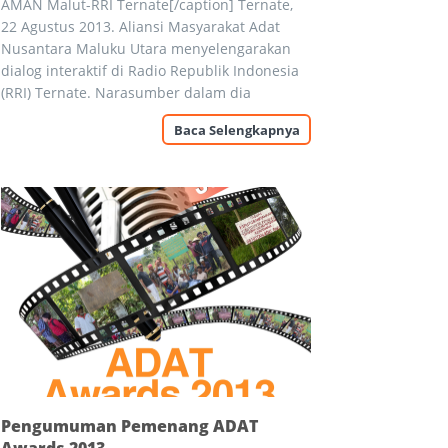
AMAN Malut-RRI Ternate[/caption] Ternate,
22 Agustus 2013. Aliansi Masyarakat Adat
Nusantara Maluku Utara menyelengarakan
dialog interaktif di Radio Republik Indonesia
(RRI) Ternate. Narasumber dalam dia
Baca Selengkapnya
Pengumuman Pemenang ADAT