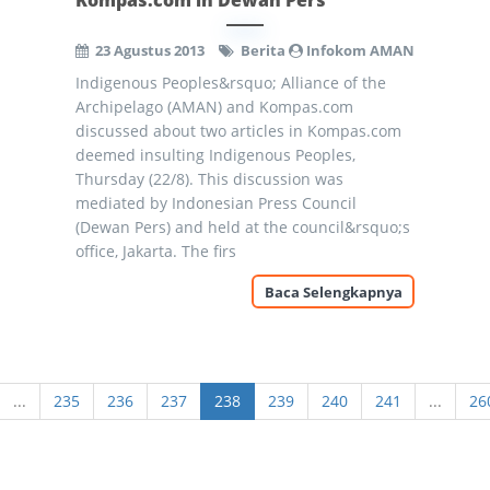
Kompas.com in Dewan Pers
23 Agustus 2013
Berita
Infokom AMAN
Indigenous Peoples&rsquo; Alliance of the
Archipelago (AMAN) and Kompas.com
discussed about two articles in Kompas.com
deemed insulting Indigenous Peoples,
Thursday (22/8). This discussion was
mediated by Indonesian Press Council
(Dewan Pers) and held at the council&rsquo;s
office, Jakarta. The firs
Baca Selengkapnya
...
235
236
237
238
239
240
241
...
26