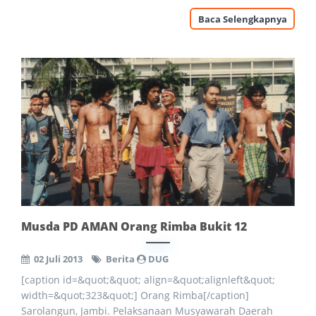
Baca Selengkapnya
Musda PD AMAN Orang Rimba Bukit 12
02 Juli 2013
Berita
DUG
[caption id=&quot;&quot; align=&quot;alignleft&quot;
width=&quot;323&quot;] Orang Rimba[/caption]
Sarolangun, Jambi. Pelaksanaan Musyawarah Daerah