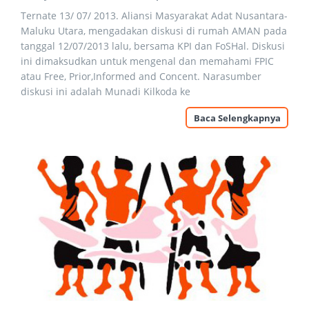
Ternate 13/ 07/ 2013. Aliansi Masyarakat Adat Nusantara-
Maluku Utara, mengadakan diskusi di rumah AMAN pada
tanggal 12/07/2013 lalu, bersama KPI dan FoSHal. Diskusi
ini dimaksudkan untuk mengenal dan memahami FPIC
atau Free, Prior,Informed and Concent. Narasumber
diskusi ini adalah Munadi Kilkoda ke
Baca Selengkapnya