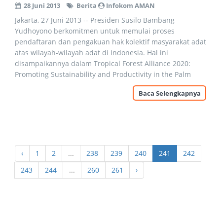
28 Juni 2013
Berita
Infokom AMAN
Jakarta, 27 Juni 2013 -- Presiden Susilo Bambang
Yudhoyono berkomitmen untuk memulai proses
pendaftaran dan pengakuan hak kolektif masyarakat adat
atas wilayah-wilayah adat di Indonesia. Hal ini
disampaikannya dalam Tropical Forest Alliance 2020:
Promoting Sustainability and Productivity in the Palm
Baca Selengkapnya
‹
1
2
...
238
239
240
241
242
243
244
...
260
261
›