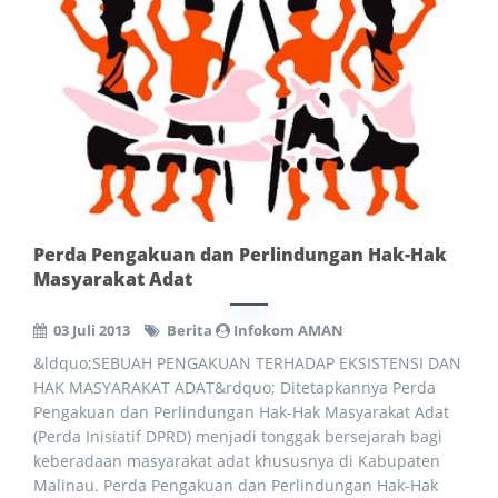
Perda Pengakuan dan Perlindungan Hak-Hak
Masyarakat Adat
03 Juli 2013
Berita
Infokom AMAN
&ldquo;SEBUAH PENGAKUAN TERHADAP EKSISTENSI DAN
HAK MASYARAKAT ADAT&rdquo; Ditetapkannya Perda
Pengakuan dan Perlindungan Hak-Hak Masyarakat Adat
(Perda Inisiatif DPRD) menjadi tonggak bersejarah bagi
keberadaan masyarakat adat khususnya di Kabupaten
Malinau. Perda Pengakuan dan Perlindungan Hak-Hak