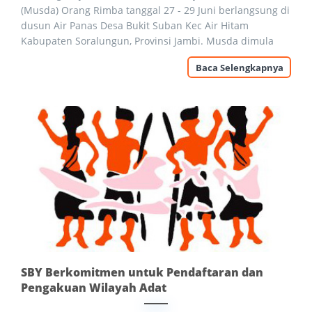
(Musda) Orang Rimba tanggal 27 - 29 Juni berlangsung di
dusun Air Panas Desa Bukit Suban Kec Air Hitam
Kabupaten Soralungun, Provinsi Jambi. Musda dimula
Baca Selengkapnya
SBY Berkomitmen untuk Pendaftaran dan
Pengakuan Wilayah Adat