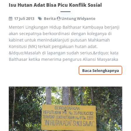
Isu Hutan Adat Bisa Picu Konflik Sosial
17 Juli 2013
Berita
Untung Widyanto
Menteri Lingkungan Hidup Balthasar Kambuaya berjanji
akan secepatnya berkoordinasi dengan koleganya di
kabinet untuk menindaklanjuti putusan Mahkamah
Konsitusi (MK) terkait pengakuan hutan adat.
&ldquo;Masalah di lapangan sudah serius,&rdquo; kata
Balthasar ketika menerima pengurus Aliansi Masyaraka
Baca Selengkapnya