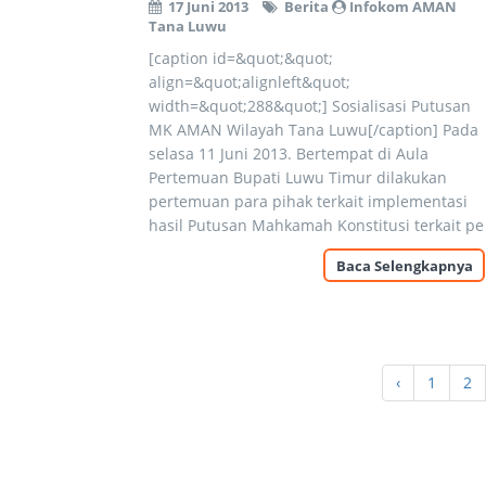
17 Juni 2013
Berita
Infokom AMAN
Tana Luwu
[caption id=&quot;&quot;
align=&quot;alignleft&quot;
width=&quot;288&quot;] Sosialisasi Putusan
MK AMAN Wilayah Tana Luwu[/caption] Pada
selasa 11 Juni 2013. Bertempat di Aula
Pertemuan Bupati Luwu Timur dilakukan
pertemuan para pihak terkait implementasi
hasil Putusan Mahkamah Konstitusi terkait pe
Baca Selengkapnya
‹
1
2