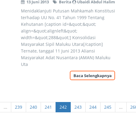
13 Juni 2013
Berita
Ubaidi Abdul Halim
Menidaklanjuti Putusan Mahkamah Konstitusi
terhadap UU No. 41 Tahun 1999 Tentang
Kehutanan [caption id=&quot;&quot;
align=&quot;alignleft&quot;
width=&quot;288&quot;] Konsolidasi
Masyarakat Sipil Maluku Utara[/caption]
Ternate, tanggal 11 Juni 2013 Aliansi
Masyarakat Adat Nusantara (AMAN) Maluku
Uta
Baca Selengkapnya
...
239
240
241
242
243
244
245
...
26