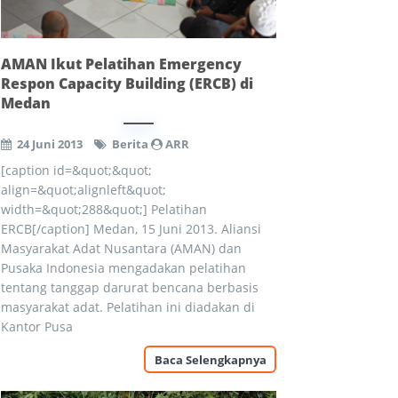
AMAN Ikut Pelatihan Emergency
Respon Capacity Building (ERCB) di
Medan
24 Juni 2013
Berita
ARR
[caption id=&quot;&quot;
align=&quot;alignleft&quot;
width=&quot;288&quot;] Pelatihan
ERCB[/caption] Medan, 15 Juni 2013. Aliansi
Masyarakat Adat Nusantara (AMAN) dan
Pusaka Indonesia mengadakan pelatihan
tentang tanggap darurat bencana berbasis
masyarakat adat. Pelatihan ini diadakan di
Kantor Pusa
Baca Selengkapnya