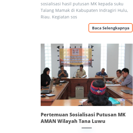
sosialisasi hasil putusan MK kepada suku
Talang Mamak di Kabupaten Indragiri Hulu,
Riau. Kegiatan sos
Baca Selengkapnya
Pertemuan Sosialisasi Putusan MK
AMAN Wilayah Tana Luwu