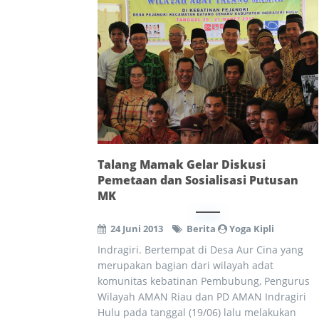
Talang Mamak Gelar Diskusi
Pemetaan dan Sosialisasi Putusan
MK
24 Juni 2013
Berita
Yoga Kipli
Indragiri. Bertempat di Desa Aur Cina yang
merupakan bagian dari wilayah adat
komunitas kebatinan Pembubung, Pengurus
Wilayah AMAN Riau dan PD AMAN Indragiri
Hulu pada tanggal (19/06) lalu melakukan