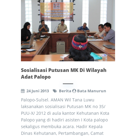
Sosialisasi Putusan MK Di Wilayah
Adat Palopo
24 Juni 2013
Berita
Bata Manurun
Palopo-Sulsel. AMAN Wil Tana Luwu
laksanakan sosialisasi Putusan MK no 35/
PUU-X/ 2012 di aula kantor Kehutanan Kota
Palopo yang di hadiri asisten I Kota palopo
sekaligus membuka acara. Hadir Kepala
Dinas Kehutanan, Pertambangan, Camat