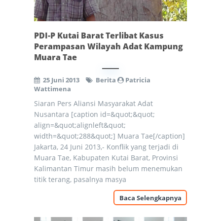
PDI-P Kutai Barat Terlibat Kasus
Perampasan Wilayah Adat Kampung
Muara Tae
25 Juni 2013
Berita
Patricia
Wattimena
Siaran Pers Aliansi Masyarakat Adat
Nusantara [caption id=&quot;&quot;
align=&quot;alignleft&quot;
width=&quot;288&quot;] Muara Tae[/caption]
Jakarta, 24 Juni 2013,- Konflik yang terjadi di
Muara Tae, Kabupaten Kutai Barat, Provinsi
Kalimantan Timur masih belum menemukan
titik terang, pasalnya masya
Baca Selengkapnya