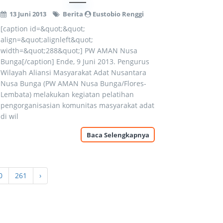
13 Juni 2013
Berita
Eustobio Renggi
[caption id=&quot;&quot;
align=&quot;alignleft&quot;
width=&quot;288&quot;] PW AMAN Nusa
Bunga[/caption] Ende, 9 Juni 2013. Pengurus
Wilayah Aliansi Masyarakat Adat Nusantara
Nusa Bunga (PW AMAN Nusa Bunga/Flores-
Lembata) melakukan kegiatan pelatihan
pengorganisasian komunitas masyarakat adat
di wil
Baca Selengkapnya
0
261
›