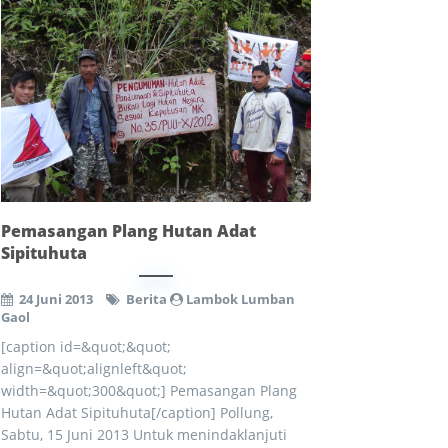
Pemasangan Plang Hutan Adat
Sipituhuta
24 Juni 2013
Berita
Lambok Lumban
Gaol
[caption id=&quot;&quot;
align=&quot;alignleft&quot;
width=&quot;300&quot;] Pemasangan Plang
Hutan Adat Sipituhuta[/caption] Pollung,
Sabtu, 15 Juni 2013 Untuk menindaklanjuti