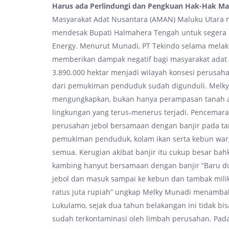
Harus ada Perlindungi dan Pengkuan Hak-Hak M
Masyarakat Adat Nusantara (AMAN) Maluku Utara m
mendesak Bupati Halmahera Tengah untuk segera 
Energy. Menurut Munadi, PT Tekindo selama melaku
memberikan dampak negatif bagi masyarakat adat 
3.890.000 hektar menjadi wilayah konsesi perusah
dari pemukiman penduduk sudah digunduli. Melky
mengungkapkan, bukan hanya perampasan tanah ada
lingkungan yang terus-menerus terjadi. Pencemar
perusahan jebol bersamaan dengan banjir pada tan
pemukiman penduduk, kolam ikan serta kebun warg
semua. Kerugian akibat banjir itu cukup besar ba
kambing hanyut bersamaan dengan banjir ”Baru d
jebol dan masuk sampai ke kebun dan tambak milik
ratus juta rupiah” ungkap Melky Munadi menamba
Lukulamo, sejak dua tahun belakangan ini tidak bi
sudah terkontaminasi oleh limbah perusahan. Pad