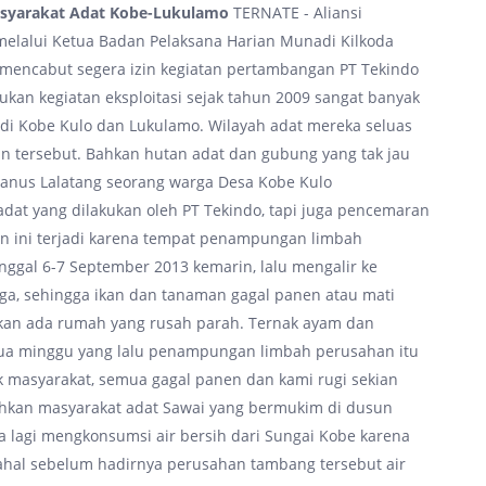
asyarakat Adat Kobe-Lukulamo
TERNATE - Aliansi
elalui Ketua Badan Pelaksana Harian Munadi Kilkoda
mencabut segera izin kegiatan pertambangan PT Tekindo
kan kegiatan eksploitasi sejak tahun 2009 sangat banyak
di Kobe Kulo dan Lukulamo. Wilayah adat mereka seluas
an tersebut. Bahkan hutan adat dan gubung yang tak jau
anus Lalatang seorang warga Desa Kobe Kulo
t yang dilakukan oleh PT Tekindo, tapi juga pencemaran
an ini terjadi karena tempat penampungan limbah
ggal 6-7 September 2013 kemarin, lalu mengalir ke
a, sehingga ikan dan tanaman gagal panen atau mati
hkan ada rumah yang rusah parah. Ternak ayam dan
ua minggu yang lalu penampungan limbah perusahan itu
 masyarakat, semua gagal panen dan kami rugi sekian
hkan masyarakat adat Sawai yang bermukim di dusun
sa lagi mengkonsumsi air bersih dari Sungai Kobe karena
ahal sebelum hadirnya perusahan tambang tersebut air