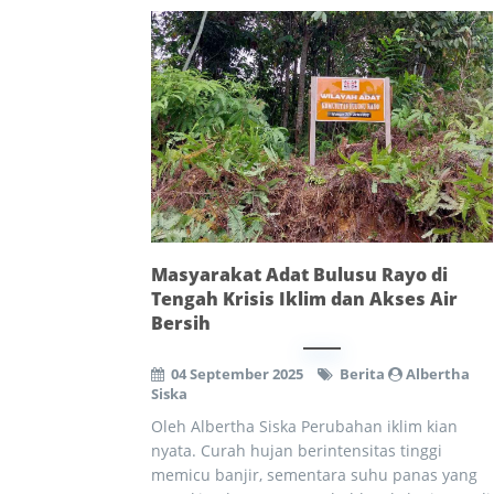
Masyarakat Adat Bulusu Rayo di
Tengah Krisis Iklim dan Akses Air
Bersih
04 September 2025
Berita
Albertha
Siska
Oleh Albertha Siska Perubahan iklim kian
nyata. Curah hujan berintensitas tinggi
memicu banjir, sementara suhu panas yang