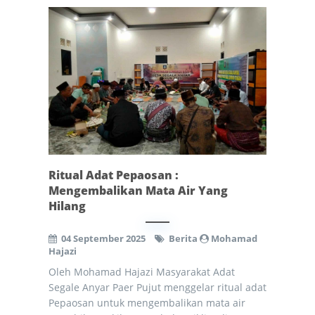
Ritual Adat Pepaosan :
Mengembalikan Mata Air Yang
Hilang
04 September 2025
Berita
Mohamad
Hajazi
Oleh Mohamad Hajazi Masyarakat Adat
Segale Anyar Paer Pujut menggelar ritual adat
Pepaosan untuk mengembalikan mata air