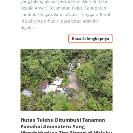
yang hilang akibat perubahan iklim di Desa
Segala Anyar, Kecamatan Pujut, Kabupaten
Lombok Tengah, &nbsp;Nusa Tenggara Barat.
Ritual yang dihadiri para tetua adat ini
digelar
Baca Selengkapnya
Hutan Tulehu Ditumbuhi Tanaman
Pamahai Amanateru Yang