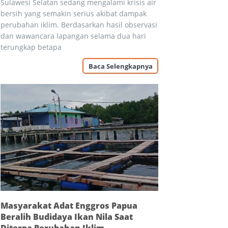
Sulawesi Selatan sedang mengalami krisis air
bersih yang semakin serius akibat dampak
perubahan iklim. Berdasarkan hasil observasi
dan wawancara lapangan selama dua hari
terungkap betapa
Baca Selengkapnya
Masyarakat Adat Enggros Papua
Beralih Budidaya Ikan Nila Saat