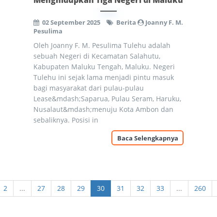
Menghidupkan Tiga Negeri di Maluku
02 September 2025
Berita
Joanny F. M.
Pesulima
Oleh Joanny F. M. Pesulima Tulehu adalah
sebuah Negeri di Kecamatan Salahutu,
Kabupaten Maluku Tengah, Maluku. Negeri
Tulehu ini sejak lama menjadi pintu masuk
bagi masyarakat dari pulau-pulau
Lease&mdash;Saparua, Pulau Seram, Haruku,
Nusalaut&mdash;menuju Kota Ambon dan
sebaliknya. Posisi in
Baca Selengkapnya
2
...
27
28
29
30
31
32
33
...
260