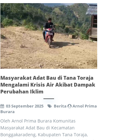
Masyarakat Adat Bau di Tana Toraja
Mengalami Krisis Air Akibat Dampak
Perubahan Iklim
03 September 2025
Berita
Arnol Prima
Burara
Oleh Arnol Prima Burara Komunitas
Masyarakat Adat Bau di Kecamatan
Bonggakaradeng, Kabupaten Tana Toraja,