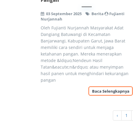
Pangan
03 September 2025
Berita
Fujianti
Nurjannah
Oleh Fujianti Nurjannah Masyarakat Adat
Dangiang Batuwangi di Kecamatan
Banjarwangi, Kabupaten Garut, Jawa Barat
memiliki cara sendiri untuk menjaga
ketahanan pangan. Mereka menerapkan
metode &ldquo;Nendeun Hasil
Tatan&eacute;n&rdquo; atau menyimpan
hasil panen untuk menghindari kekurangan
pangan
Baca Selengkapnya
‹
1