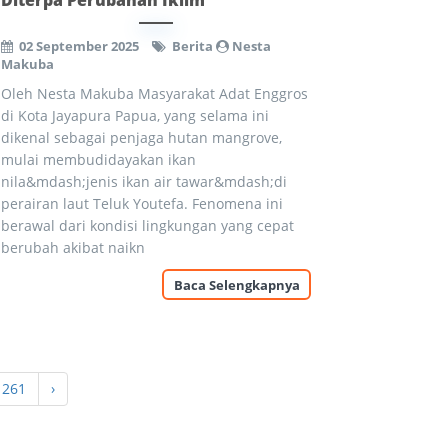
Diterpa Perubahan Iklim
02 September 2025
Berita
Nesta
Makuba
Oleh Nesta Makuba Masyarakat Adat Enggros
di Kota Jayapura Papua, yang selama ini
dikenal sebagai penjaga hutan mangrove,
mulai membudidayakan ikan
nila&mdash;jenis ikan air tawar&mdash;di
perairan laut Teluk Youtefa. Fenomena ini
berawal dari kondisi lingkungan yang cepat
berubah akibat naikn
Baca Selengkapnya
261
›