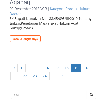
Agabag
Kategori: Produk Hukum
30 Desember 2019 WIB |
Daerah
SK Bupati Nunukan No 188.45/695/III/2019 Tentang
&nbsp;Penetapan Masyarakat Hukum Adat
&nbsp;Dayak A
Baca Selengkapnya
‹
1
2
...
16
17
18
19
20
21
22
23
24
25
›