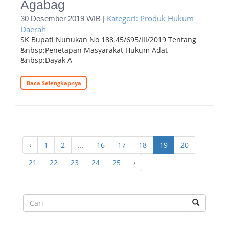
Agabag
Kategori: Produk Hukum
30 Desember 2019 WIB |
Daerah
SK Bupati Nunukan No 188.45/695/III/2019 Tentang
&nbsp;Penetapan Masyarakat Hukum Adat
&nbsp;Dayak A
Baca Selengkapnya
‹
1
2
...
16
17
18
19
20
21
22
23
24
25
›