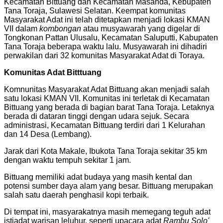
Kecamatan Bittuang dan Kecamatan Masanda, Kebupaten
Tana Toraja, Sulawesi Selatan. Keempat komunitas
Masyarakat Adat ini telah ditetapkan menjadi lokasi KMAN
VII dalam
kombongan
atau musyawarah yang digelar di
Tongkonan Pattan Ulusalu, Kecamatan Saluputti, Kabupaten
Tana Toraja beberapa waktu lalu. Musyawarah ini dihadiri
perwakilan dari 32 komunitas Masyarakat Adat di Toraya.
Komunitas Adat Bitttuang
Komnunitas Masyarakat Adat Bittuang akan menjadi salah
satu lokasi KMAN VII. Komunitas ini terletak di Kecamatan
Bittuang yang berada di bagian barat Tana Toraja. Letaknya
berada di dataran tinggi dengan udara sejuk. Secara
administrasi, Kecamatan Bittuang terdiri dari 1 Kelurahan
dan 14 Desa (Lembang).
Jarak dari Kota Makale, Ibukota Tana Toraja sekitar 35 km
dengan waktu tempuh sekitar 1 jam.
Bittuang memiliki adat budaya yang masih kental dan
potensi sumber daya alam yang besar. Bittuang merupakan
salah satu daerah penghasil kopi terbaik.
Di tempat ini, masyarakatnya masih memegang teguh adat
istiadat warisan leluhur, seperti upacara adat
Rambu Solo'