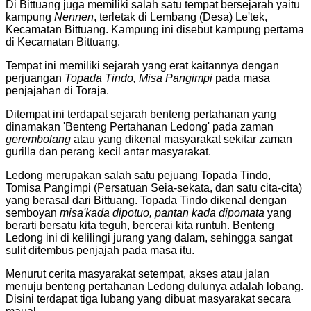
Di Bittuang juga memiliki salah satu tempat bersejarah yaitu
kampung
Nennen
, terletak di Lembang (Desa) Le'tek,
Kecamatan Bittuang. Kampung ini disebut kampung pertama
di Kecamatan Bittuang.
Tempat ini memiliki sejarah yang erat kaitannya dengan
perjuangan
Topada Tindo, Misa Pangimpi
pada masa
penjajahan di Toraja.
Ditempat ini terdapat sejarah benteng pertahanan yang
dinamakan 'Benteng Pertahanan Ledong' pada zaman
gerembolang
atau yang dikenal masyarakat sekitar zaman
gurilla dan perang kecil antar masyarakat.
Ledong merupakan salah satu pejuang Topada Tindo,
Tomisa Pangimpi (Persatuan Seia-sekata, dan satu cita-cita)
yang berasal dari Bittuang. Topada Tindo dikenal dengan
semboyan
misa'kada dipotuo, pantan kada dipomata
yang
berarti bersatu kita teguh, bercerai kita runtuh. Benteng
Ledong ini di kelilingi jurang yang dalam, sehingga sangat
sulit ditembus penjajah pada masa itu.
Menurut cerita masyarakat setempat, akses atau jalan
menuju benteng pertahanan Ledong dulunya adalah lobang.
Disini terdapat tiga lubang yang dibuat masyarakat secara