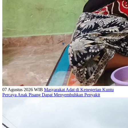
07 Agustus 2026 WIB
Masyarakat Adat di Kenegerian Kuntu
Percaya Anak Pisang Dapat Menyembuhkan Penyakit