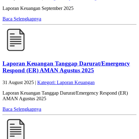
Laporan Keuangan September 2025
Baca Selengkapnya
Laporan Keuangan Tanggap Darurat/Emergency
Respond (ER) AMAN Agustus 2025
31 August 2025 |
Kategori: Laporan Keuangan
Laporan Keuangan Tanggap Darurat/Emergency Respond (ER)
AMAN Agustus 2025
Baca Selengkapnya