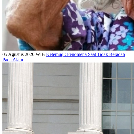
05 Agustus 2026 WIB
Ketemuq : Fenomena Saat Tidak Beradab
Pada Alam