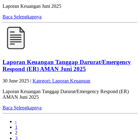
Laporan Keuangan Juni 2025
Baca Selengkapnya
Laporan Keuangan Tanggap Darurat/Emergency
Respond (ER) AMAN Juni 2025
30 June 2025 |
Kategori: Laporan Keuangan
Laporan Keuangan Tanggap Darurat/Emergency Respond (ER)
AMAN Juni 2025
Baca Selengkapnya
‹
1
2
3