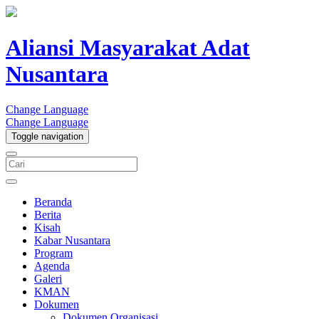
Aliansi Masyarakat Adat
Nusantara
Change Language
Change Language
Toggle navigation
Beranda
Berita
Kisah
Kabar Nusantara
Program
Agenda
Galeri
KMAN
Dokumen
Dokumen Organisasi