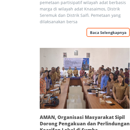
pemetaan partisipatif wilayah adat berbasis
marga di wilayah adat Knasaimos, Distrik
Seremuk dan Distrik Saifi. Pemetaan yang
dilaksanakan bersa
Baca Selengkapnya
AMAN, Organisasi Masyarakat Sipil
Dorong Pengakuan dan Perlindungan