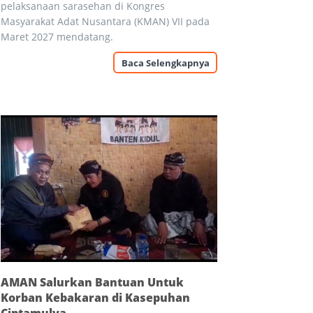
pelaksanaan sarasehan di Kongres
Masyarakat Adat Nusantara (KMAN) VII pada
Maret 2027 mendatang.
Baca Selengkapnya
AMAN Salurkan Bantuan Untuk
Korban Kebakaran di Kasepuhan