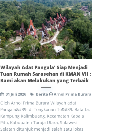
Wilayah Adat Pangala' Siap Menjadi
Tuan Rumah Sarasehan di KMAN VII :
Kami akan Melakukan yang Terbaik
31 Juli 2026
Berita
Arnol Prima Burara
Oleh Arnol Prima Burara Wilayah adat
Pangala&#39; di Tongkonan To&#39; Batatta,
Kampung Kalimbuang, Kecamatan Kapala
Pitu, Kabupaten Toraja Utara, Sulawesi
Selatan ditunjuk menjadi salah satu lokasi