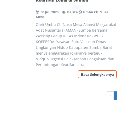
Kearifan Lokal di Sumba
30 Juli 2026
Berita
Umbu Ch.Nusa
Mesa
Oleh Umbu Ch Nusa Mesa Aliansi Masyarakat
Adat Nusantara (AMAN) Sumba bersama
Working Group ICCAs Indonesia (WGII),
KOPPESDA, Yayasan Satu Visi, dan Dinas
Lingkungan Hidup Kabupaten Sumba Barat
menyelenggarakan lokakarya bertajuk
&ldquo;Urgensi Pelaksanaan Pengakuan dan
Perlindungan Kearifan Loka
Baca Selengkapnya
‹