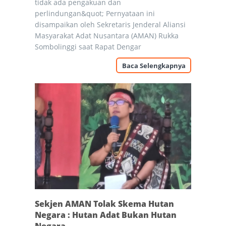
tidak ada pengakuan dan
perlindungan&quot; Pernyataan ini
disampaikan oleh Sekretaris Jenderal Aliansi
Masyarakat Adat Nusantara (AMAN) Rukka
Sombolinggi saat Rapat Dengar
Baca Selengkapnya
Sekjen AMAN Tolak Skema Hutan
Negara : Hutan Adat Bukan Hutan