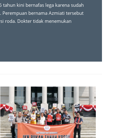
6 tahun kini bernafas lega karena sudah
da. Perempuan bernama Azmiati tersebut
ursi roda. Dokter tidak menemukan