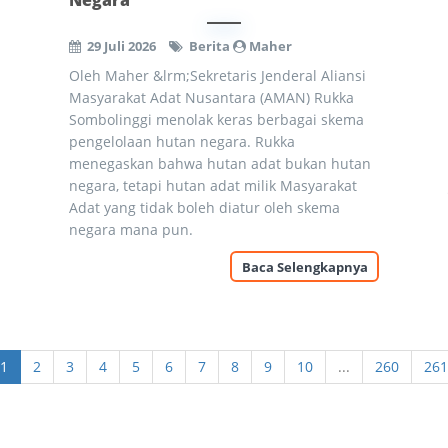
Negara
29 Juli 2026
Berita
Maher
Oleh Maher &lrm;Sekretaris Jenderal Aliansi
Masyarakat Adat Nusantara (AMAN) Rukka
Sombolinggi menolak keras berbagai skema
pengelolaan hutan negara. Rukka
menegaskan bahwa hutan adat bukan hutan
negara, tetapi hutan adat milik Masyarakat
Adat yang tidak boleh diatur oleh skema
negara mana pun.
Baca Selengkapnya
1
2
3
4
5
6
7
8
9
10
...
260
261