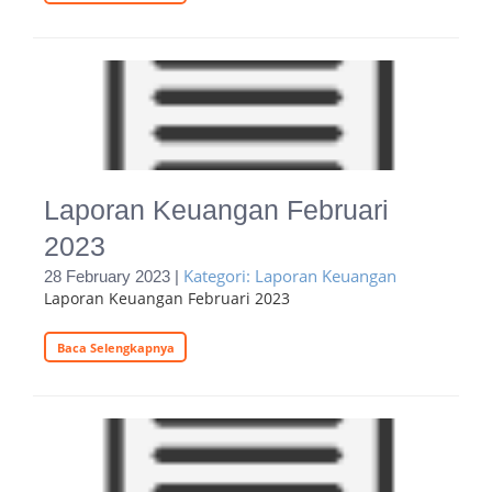
Laporan Keuangan Februari
2023
Kategori: Laporan Keuangan
28 February 2023 |
Laporan Keuangan Februari 2023
Baca Selengkapnya