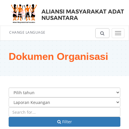
ALIANSI MASYARAKAT ADAT
NUSANTARA
CHANGE LANGUAGE
Toggl
navig
Dokumen Organisasi
Filter