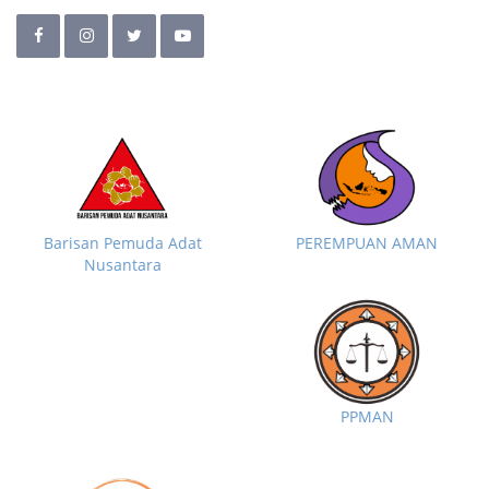
Barisan Pemuda Adat
PEREMPUAN AMAN
Nusantara
PPMAN