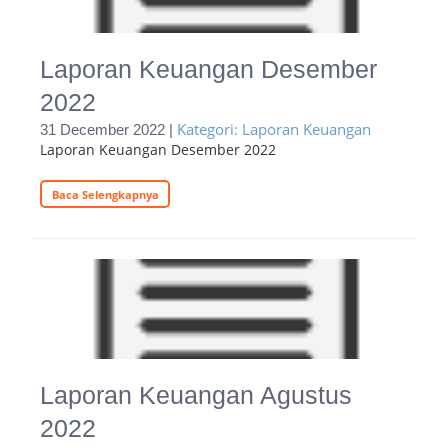
Laporan Keuangan Desember
2022
Kategori: Laporan Keuangan
31 December 2022 |
Laporan Keuangan Desember 2022
Baca Selengkapnya
Laporan Keuangan Agustus
2022