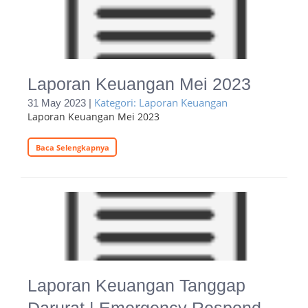
Laporan Keuangan Mei 2023
Kategori: Laporan Keuangan
31 May 2023 |
Laporan Keuangan Mei 2023
Baca Selengkapnya
Laporan Keuangan Tanggap