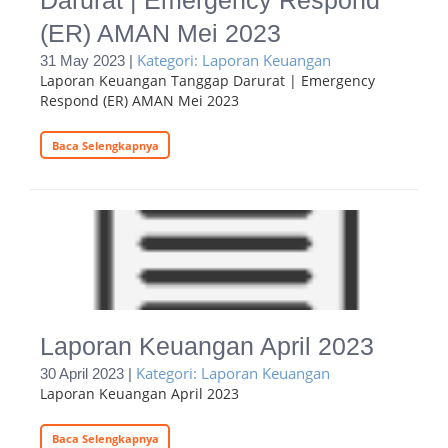
Darurat | Emergency Respond
(ER) AMAN Mei 2023
Kategori: Laporan Keuangan
31 May 2023 |
Laporan Keuangan Tanggap Darurat | Emergency
Respond (ER) AMAN Mei 2023
Baca Selengkapnya
Laporan Keuangan April 2023
Kategori: Laporan Keuangan
30 April 2023 |
Laporan Keuangan April 2023
Baca Selengkapnya