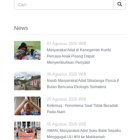
News
07 Agustus 2026 WIB
Masyarakat Adat di Kenegerian Kuntu
Percaya Anak Pisang Dapat
Menyembuhkan Penyakit
06 Agustus 2026 WIB
Nasib Masyarakat Adat Sibalanga Pasca 8
Bulan Bencana Ekologis Sumatera
05 Agustus 2026 WIB
Ketemuq : Fenomena Saat Tidak Beradab
Pada Alam
05 Agustus 2026 WIB
AMAN, Masyarakat Adat Suku Balik Sepaku
Menggugat UU IKN ke Mahkamah