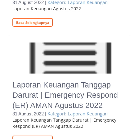
Kategori: Laporan Keuangan
31 August 2022 |
Laporan Keuangan Agustus 2022
Baca Selengkapnya
Laporan Keuangan Tanggap
Darurat | Emergency Respond
(ER) AMAN Agustus 2022
Kategori: Laporan Keuangan
31 August 2022 |
Laporan Keuangan Tanggap Darurat | Emergency
Respond (ER) AMAN Agustus 2022