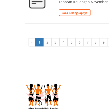
Laporan Keuangan November 
Baca Selengkapnya
‹
1
2
3
4
5
6
7
8
9