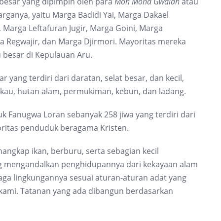
 besar yang dipimpin oleh para
Mon Mona Gwalan
atau
rganya, yaitu Marga Badidi Yai, Marga Dakael
 Marga Leftafuran Jugir, Marga Goini, Marga
a Regwajir, dan Marga Djirmori. Mayoritas mereka
 besar di Kepulauan Aru.
yang terdiri dari daratan, selat besar, dan kecil,
akau, hutan alam, permukiman, kebun, dan ladang.
k Fanugwa Loran sebanyak 258 jiwa yang terdiri dari
ritas penduduk beragama Kristen.
ngkap ikan, berburu, serta sebagian kecil
ng mengandalkan penghidupannya dari kekayaan alam
ga lingkungannya sesuai aturan-aturan adat yang
 kami. Tatanan yang ada dibangun berdasarkan