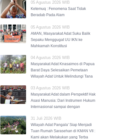
05 Agustus 2026 WIB
Ketemuq : Fenomena Saat Tidak
Beradab Pada Alam
05 Agustus 2026 WIB
AMAN, Masyarakat Adat Suku Balik
Sepaku Menggugat UU IKN ke
Mahkamah Konstitusi
04 Agustus 2026 WIB
Masyarakat Adat Knasaimos di Papua
Barat Daya Selesaikan Pemetaan
Wilayah Adat Untuk Melindungi Tana
03 Agustus 2026 WIB
Masyarakat Adat dalam Perspektif Hak
Asasi Manusia: Dari Instrumen Hukum
Internasional sampai dengan
31 Juli 2026 WIB
Wilayah Adat Pangala' Siap Menjadi
Tuan Rumah Sarasehan di KMAN VII :
Kami akan Melakukan yang Terba