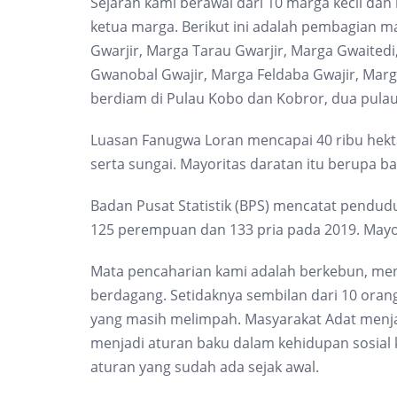
Sejarah kami berawal dari 10 marga kecil dan
ketua marga. Berikut ini adalah pembagian ma
Gwarjir, Marga Tarau Gwarjir, Marga Gwaitedi,
Gwanobal Gwajir, Marga Feldaba Gwajir, Marg
berdiam di Pulau Kobo dan Kobror, dua pulau
Luasan Fanugwa Loran mencapai 40 ribu hektar 
serta sungai. Mayoritas daratan itu berupa b
Badan Pusat Statistik (BPS) mencatat pendudu
125 perempuan dan 133 pria pada 2019. Mayo
Mata pencaharian kami adalah berkebun, mena
berdagang. Setidaknya sembilan dari 10 ora
yang masih melimpah. Masyarakat Adat menja
menjadi aturan baku dalam kehidupan sosial
aturan yang sudah ada sejak awal.