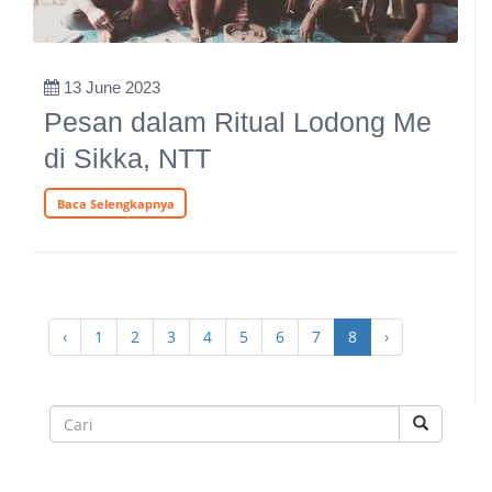
13 June 2023
Pesan dalam Ritual Lodong Me
di Sikka, NTT
Baca Selengkapnya
‹
1
2
3
4
5
6
7
8
›