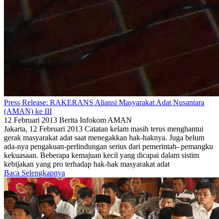
Press Release: RAKERANS Aliansi Masyarakat Adat Nusantara
(AMAN) ke III
12 Februari 2013
Berita
Infokom AMAN
Jakarta, 12 Februari 2013 Catatan kelam masih terus menghantui
gerak masyarakat adat saat menegakkan hak-haknya. Juga belum
ada-nya pengakuan-perlindungan serius dari pemerintah- pemangku
kekuasaan. Beberapa kemajuan kecil yang dicapai dalam sistim
kebijakan yang pro terhadap hak-hak masyarakat adat
Baca Selengkapnya