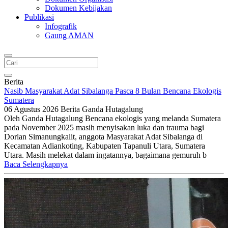
Dokumen Kebijakan
Publikasi
Infografik
Gaung AMAN
Berita
Nasib Masyarakat Adat Sibalanga Pasca 8 Bulan Bencana Ekologis
Sumatera
06 Agustus 2026
Berita
Ganda Hutagalung
Oleh Ganda Hutagalung Bencana ekologis yang melanda Sumatera
pada November 2025 masih menyisakan luka dan trauma bagi
Dorlan Simanungkalit, anggota Masyarakat Adat Sibalanga di
Kecamatan Adiankoting, Kabupaten Tapanuli Utara, Sumatera
Utara. Masih melekat dalam ingatannya, bagaimana gemuruh b
Baca Selengkapnya