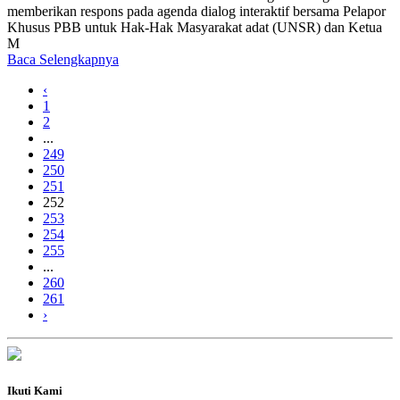
memberikan respons pada agenda dialog interaktif bersama Pelapor
Khusus PBB untuk Hak-Hak Masyarakat adat (UNSR) dan Ketua
M
Baca Selengkapnya
‹
1
2
...
249
250
251
252
253
254
255
...
260
261
›
Ikuti Kami