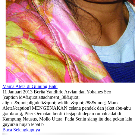
Mama Aleta di Gunung Batu
11 Januari 2013
Berita
Yandhrie Arvian dan Yohanes Seo
[caption id=&quot;attachment_38&quot;
align=&quot;alignleft&quot; width=&quot;288&quot;] Mama
Aleta[/caption] MENGENAKAN celana pendek dan jaket abu-abu
gombrong, Piter Oematan berdiri tegap di depan rumah adat di
Kampung Nausus, Mollo Utara. Pada Senin siang itu dua pekan lalu
guyuran hujan lebat b
Baca Selengkapnya