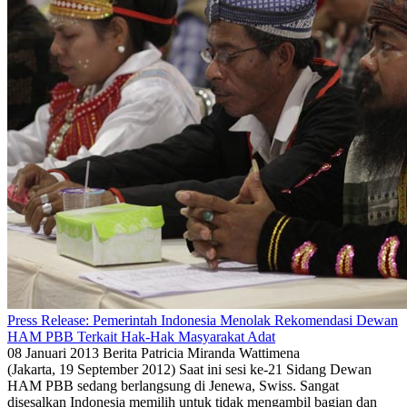
Press Release: Pemerintah Indonesia Menolak Rekomendasi Dewan
HAM PBB Terkait Hak-Hak Masyarakat Adat
08 Januari 2013
Berita
Patricia Miranda Wattimena
(Jakarta, 19 September 2012) Saat ini sesi ke-21 Sidang Dewan
HAM PBB sedang berlangsung di Jenewa, Swiss. Sangat
disesalkan Indonesia memilih untuk tidak mengambil bagian dan