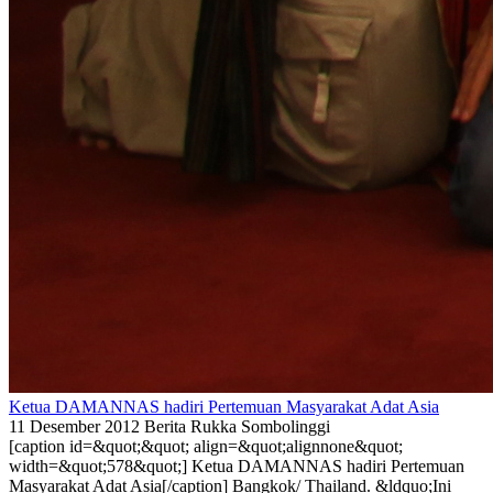
Ketua DAMANNAS hadiri Pertemuan Masyarakat Adat Asia
11 Desember 2012
Berita
Rukka Sombolinggi
[caption id=&quot;&quot; align=&quot;alignnone&quot;
width=&quot;578&quot;] Ketua DAMANNAS hadiri Pertemuan
Masyarakat Adat Asia[/caption] Bangkok/ Thailand. &ldquo;Ini