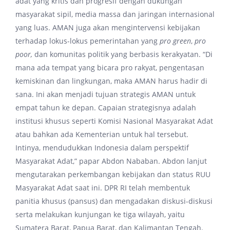
adat yang kritis dan progresif dengan dukungan
masyarakat sipil, media massa dan jaringan internasional
yang luas. AMAN juga akan mengintervensi kebijakan
terhadap lokus-lokus pemerintahan yang
pro
green
,
pro
poor
,
dan komunitas politik yang berbasis kerakyatan. “Di
mana ada tempat yang bicara pro rakyat, pengentasan
kemiskinan dan lingkungan, maka AMAN harus hadir di
sana. Ini akan menjadi tujuan strategis AMAN untuk
empat tahun ke depan. Capaian strategisnya adalah
institusi khusus seperti Komisi Nasional Masyarakat Adat
atau bahkan ada Kementerian untuk hal tersebut.
Intinya, mendudukkan Indonesia dalam perspektif
Masyarakat Adat,” papar Abdon Nababan. Abdon lanjut
mengutarakan perkembangan kebijakan dan status RUU
Masyarakat Adat saat ini. DPR RI telah membentuk
panitia khusus (pansus) dan mengadakan diskusi-diskusi
serta melakukan kunjungan ke tiga wilayah, yaitu
Sumatera Barat, Papua Barat, dan Kalimantan Tengah.