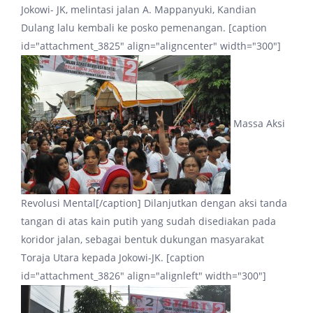
Jokowi- JK, melintasi jalan A. Mappanyuki, Kandian
Dulang lalu kembali ke posko pemenangan. [caption
id="attachment_3825" align="aligncenter" width="300"]
Massa Aksi
Revolusi Mental[/caption] Dilanjutkan dengan aksi tanda
tangan di atas kain putih yang sudah disediakan pada
koridor jalan, sebagai bentuk dukungan masyarakat
Toraja Utara kepada Jokowi-JK. [caption
id="attachment_3826" align="alignleft" width="300"]