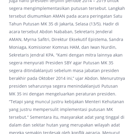
juga nanti presiden terpilih periode 2014 – 2019 untuk
segera mengimplementasikan putusan tersebut. Langkah
tersebut diumumkan AMAN pada acara peringatan Satu
Tahun Putusan MK 35 di Jakarta, Selasa (13/5). Hadir di
acara tersebut Abdon Nababan, Sekretaris Jenderal
AMAN, Myrna Safitri, Direktur Eksekutif Epistema, Sandra
Moniaga, Komisioner Komnas HAM, dan Iwan Nurdin,
Sekretaris Jendral KPA. “Kami dengan mitra lainnya akan
segera menyurati Presiden SBY agar Putusan MK 35
segera ditindaklanjuti sebelum masa jabatan presiden
berakhir pada Oktober 2014 ini,” ujar Abdon. Menurutnya
presiden seharusnya segera menindaklanjuti Putusan
MK 35 ini dengan mengeluarkan peraturan presiden.
“Tetapi yang muncul justru kebijakan Menteri Kehutanan
yang justru mempersulit implementasi putusan MK
tersebut.” Sementara itu, masyarakat adat yang tinggal di
dalam dan sekitar hutan yang merupakan wilayah adat
mereka semakin terdesak oleh konflik agraria. Menurut