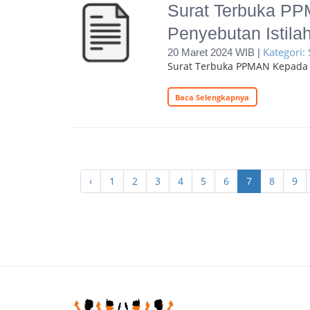
Surat Terbuka P
Penyebutan Istila
Kategori:
20 Maret 2024 WIB |
Surat Terbuka PPMAN Kepada K
Baca Selengkapnya
‹
1
2
3
4
5
6
7
8
9