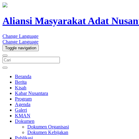
Aliansi Masyarakat Adat Nusan
Change Language
Change Language
Toggle navigation
Beranda
Berita
Kisah
Kabar Nusantara
Program
Agenda
Galeri
KMAN
Dokumen
Dokumen Organisasi
Dokumen Kebijakan
Publikasi