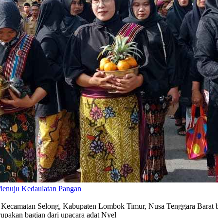
Menuju Kedaulatan Pangan
Kecamatan Selong, Kabupaten Lombok Timur, Nusa Tenggara Barat ber
erupakan bagian dari upacara adat Nyel