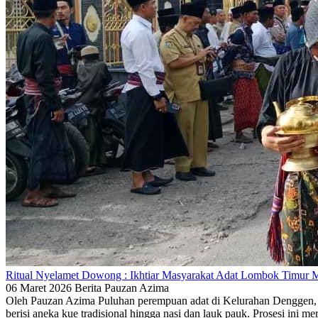
Ritual Nyelamet Dowong : Ikhtiar Masyarakat Adat Lombok Timur 
06 Maret 2026
Berita
Pauzan Azima
Oleh Pauzan Azima Puluhan perempuan adat di Kelurahan Denggen, 
berisi aneka kue tradisional hingga nasi dan lauk pauk. Prosesi ini m