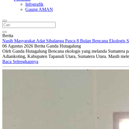
Infografik
Gaung AMAN
Berita
Nasib Masyarakat Adat Sibalanga Pasca 8 Bulan Bencana Ekologis 
06 Agustus 2026
Berita
Ganda Hutagalung
Oleh Ganda Hutagalung Bencana ekologis yang melanda Sumatera pa
Adiankoting, Kabupaten Tapanuli Utara, Sumatera Utara. Masih mel
Baca Selengkapnya