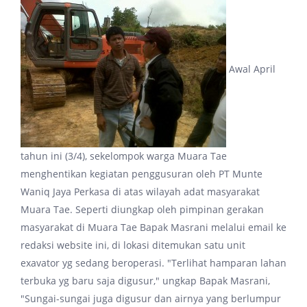
Awal April
tahun ini (3/4), sekelompok warga Muara Tae
menghentikan kegiatan penggusuran oleh PT Munte
Waniq Jaya Perkasa di atas wilayah adat masyarakat
Muara Tae. Seperti diungkap oleh pimpinan gerakan
masyarakat di Muara Tae Bapak Masrani melalui email ke
redaksi website ini, di lokasi ditemukan satu unit
exavator yg sedang beroperasi. "Terlihat hamparan lahan
terbuka yg baru saja digusur," ungkap Bapak Masrani,
"Sungai-sungai juga digusur dan airnya yang berlumpur